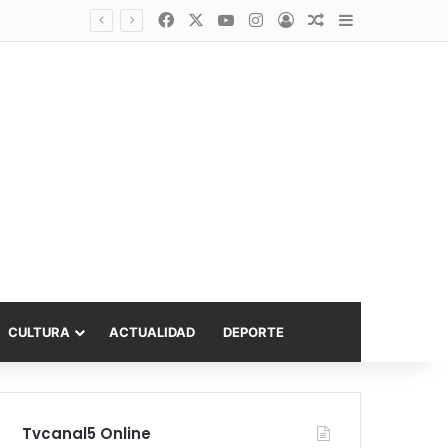
Facebook
X
YouTube
Instagram
Acceso
Publicación al a
Barra lateral
Diputado Sabat celebra ampliación del subsidio hipotecario con viviendas de hasta 6.000 UF
CULTURA
ACTUALIDAD
DEPORTE
Tvcanal5 Online