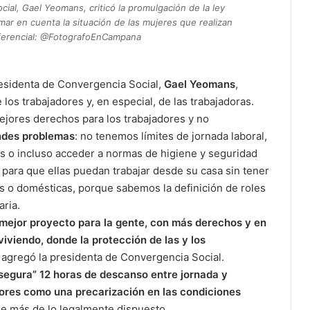
ial, Gael Yeomans, criticó la promulgación de la ley
omar en cuenta la situación de las mujeres que realizan
eferencial: @FotografoEnCampana
presidenta de Convergencia Social,
Gael Yeomans
,
los trabajadores y, en especial, de las trabajadoras.
jores derechos para los trabajadores y no
ndes problemas
: no tenemos límites de jornada laboral,
as o incluso acceder a normas de higiene y seguridad
 para que ellas puedan trabajar desde su casa sin tener
s o domésticas, porque sabemos la definición de roles
aria.
ejor proyecto para la gente, con más derechos y en
iviendo, donde la protección de las y los
, agregó la presidenta de Convergencia Social.
asegura” 12 horas de descanso entre jornada y
ctores como una precarización en las condiciones
se más de lo legalmente dispuesto.