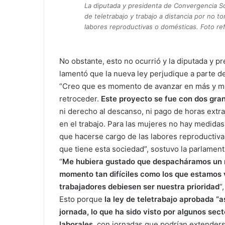
La diputada y presidenta de Convergencia Soc
de teletrabajo y trabajo a distancia por no t
labores reproductivas o domésticas. Foto r
No obstante, esto no ocurrió y la diputada y 
lamentó que la nueva ley perjudique a parte de 
“Creo que es momento de avanzar en más y me
retroceder.
Este proyecto se fue con dos gra
ni derecho al descanso, ni pago de horas extr
en el trabajo. Para las mujeres no hay medidas
que hacerse cargo de las labores reproductiva
que tiene esta sociedad”, sostuvo la parlament
“
Me hubiera gustado que despacháramos un m
momento tan difíciles como los que estamos v
trabajadores debiesen ser nuestra prioridad
“
Esto porque
la ley de teletrabajo aprobada “
jornada, lo que ha sido visto por algunos se
laborales
, con jornadas que podrían extender