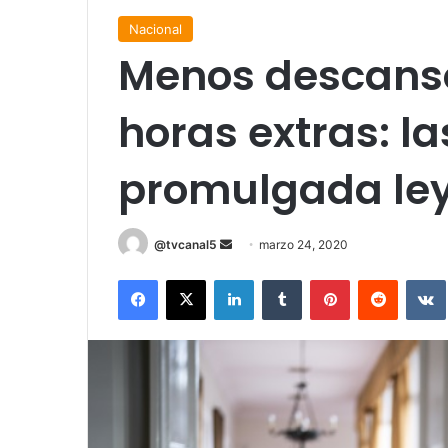
Nacional
Menos descanso
horas extras: las
promulgada ley
Send
@tvcanal5
marzo 24, 2020
an
Facebook
X
LinkedIn
Tumblr
Pinterest
Reddit
email