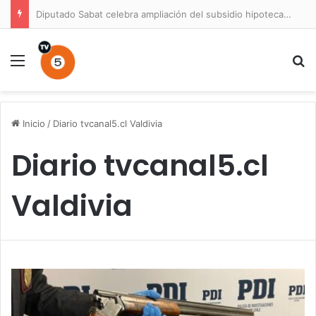
Diputado Sabat celebra ampliación del subsidio hipotecario con viviendas de hasta 6.000 UF
Menú
B
Inicio
/
Diario tvcanal5.cl Valdivia
Diario tvcanal5.cl
Valdivia