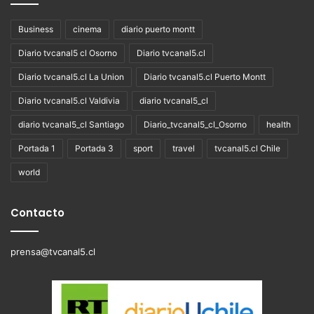
Business
cinema
diario puerto montt
Diario tvcanal5 cl Osorno
Diario tvcanal5.cl
Diario tvcanal5.cl La Union
Diario tvcanal5.cl Puerto Montt
Diario tvcanal5.cl Valdivia
diario tvcanal5_cl
diario tvcanal5_cl Santiago
Diario_tvcanal5_cl_Osorno
health
Portada 1
Portada 3
sport
travel
tvcanal5.cl Chile
world
Contacto
prensa@tvcanal5.cl