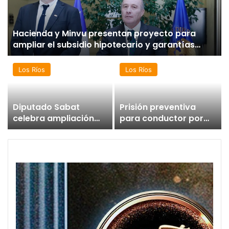
Hacienda y Minvu presentan proyecto para
ampliar el subsidio hipotecario y garantías
estatales
Los Ríos
Los Ríos
Diputado Sabat
Prisión preventiva
celebra ampliación
para conductor por
del subsidio
atropello múltiple con
hipotecario con
resultado de muerte
viviendas de hasta
en La Unión
6.000 UF