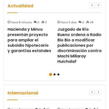
Actualidad
Hace 8 minutos
0
0
Hace 5 días
0
48
l
Hacienda y Minvu
Juzgado de Río
presentan proyecto
Bueno ordena a Radio
a
para ampliar el
Bio Bio a modificar
subsidio hipotecario
publicaciones por
y garantías estatales
discriminación contra
Machi Millaray
Huichalaf
Internacional