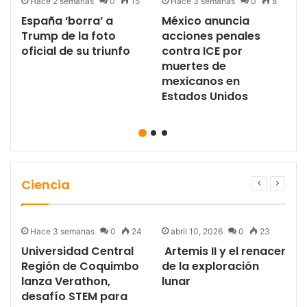
Hace 2 semanas
0
15
Hace 3 semanas
0
8
España ‘borra’ a
México anuncia
Trump de la foto
acciones penales
e
oficial de su triunfo
contra ICE por
muertes de
mexicanos en
Estados Unidos
Ciencia
Hace 3 semanas
0
24
abril 10, 2026
0
23
Universidad Central
Artemis II y el renacer
Región de Coquimbo
de la exploración
a
lanza Verathon,
lunar
desafío STEM para