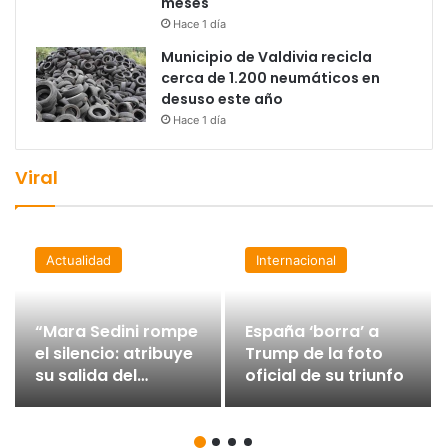
meses
Hace 1 día
Municipio de Valdivia recicla
cerca de 1.200 neumáticos en
desuso este año
Hace 1 día
Viral
Actualidad
Internacional
“Mara Sedini rompe
España ‘borra’ a
el silencio: atribuye
Trump de la foto
su salida del
oficial de su triunfo
Gobierno a
presiones internas”