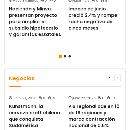
Hace 8 minutos
0
0
Hace 1 día
0
5
Hacienda y Minvu
Imacec de junio
presentan proyecto
creció 2,4% y rompe
para ampliar el
racha negativa de
subsidio hipotecario
cinco meses
y garantías estatales
Negocios
junio 30, 2026
0
30
junio 23, 2026
0
13
Kunstmann: la
PIB regional cae en 10
cerveza craft chilena
de 16 regiones y
r
que conquista
marca contracción
Sudamérica
nacional de 0,5%