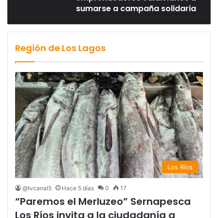
sumarse a campaña solidaria
Región de Los Lagos
Los Ríos
@tvcanal5
Hace 5 días
0
17
“Paremos el Merluzeo” Sernapesca
Los Ríos invita a la ciudadanía a