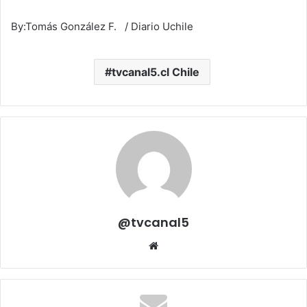
By:Tomás González F. / Diario Uchile
tvcanal5.cl Chile
@tvcanal5
Sitio
web