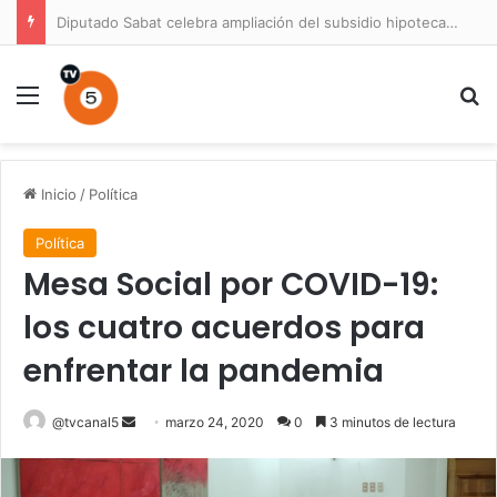
Diputado Sabat celebra ampliación del subsidio hipotecario con viviendas de hasta 6.000 UF
Menú
B
Inicio
/
Política
Política
Mesa Social por COVID-19:
los cuatro acuerdos para
enfrentar la pandemia
Send
@tvcanal5
marzo 24, 2020
0
3 minutos de lectura
an
email