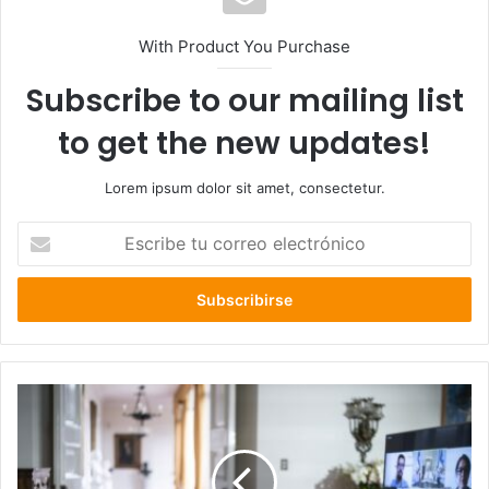
With Product You Purchase
Subscribe to our mailing list
to get the new updates!
Lorem ipsum dolor sit amet, consectetur.
Escribe
tu
correo
electrónico
Menos
descanso
y
sin
pago