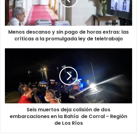
de
horas
extras:
las
Menos descanso y sin pago de horas extras: las
críticas
a
críticas a la promulgada ley de teletrabajo
la
promulgada
Seis
ley
muertos
de
deja
teletrabajo
colisión
de
dos
embarcaciones
en
la
Seis muertos deja colisión de dos
Bahía
de
embarcaciones en la Bahía de Corral - Región
Corral
de Los Ríos
-
Región