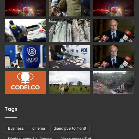
Tags
Business
cinema
diario puerto montt
Diario tvcanal5 cl Osorno
Diario tvcanal5.cl