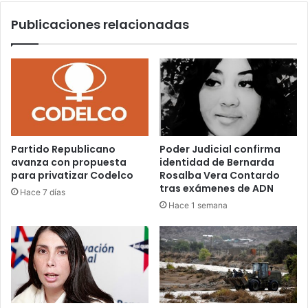
de
Publicaciones relacionadas
Los
Ríos
Partido Republicano
Poder Judicial confirma
avanza con propuesta
identidad de Bernarda
para privatizar Codelco
Rosalba Vera Contardo
tras exámenes de ADN
Hace 7 días
Hace 1 semana