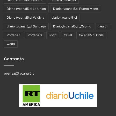
Diario tvcanal5.cl La Union
Diario tvcanal5.cl Puerto Montt
Diario tvcanal5.cl Valdivia
diario tvcanal5_cl
diario tvcanal5_cl Santiago
Diario_tvcanal5_cl_Osorno
health
Portada 1
Portada 3
sport
travel
tvcanal5.cl Chile
world
Contacto
prensa@tvcanal5.cl