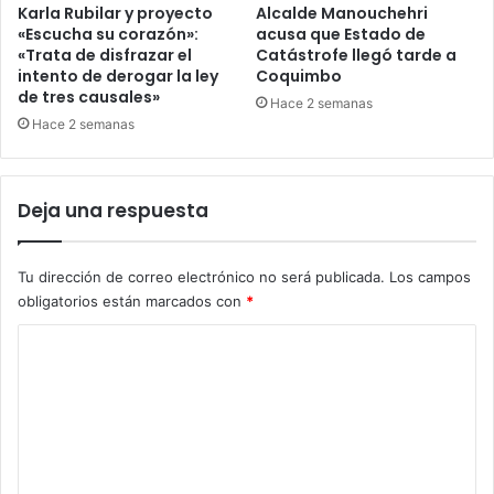
Karla Rubilar y proyecto
Alcalde Manouchehri
«Escucha su corazón»:
acusa que Estado de
«Trata de disfrazar el
Catástrofe llegó tarde a
intento de derogar la ley
Coquimbo
de tres causales»
Hace 2 semanas
Hace 2 semanas
Deja una respuesta
Tu dirección de correo electrónico no será publicada.
Los campos
obligatorios están marcados con
*
C
o
m
e
n