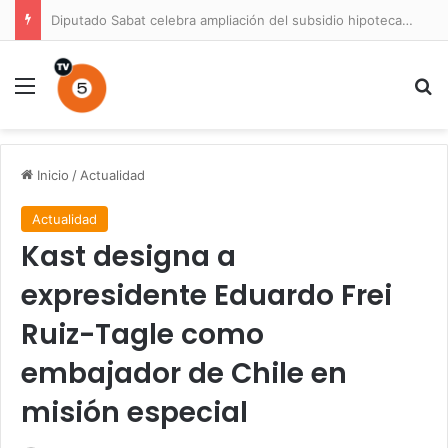
Diputado Sabat celebra ampliación del subsidio hipotecario con viviendas de hasta 6.000 UF
Menú
B
Inicio
/
Actualidad
Actualidad
Kast designa a
expresidente Eduardo Frei
Ruiz-Tagle como
embajador de Chile en
misión especial