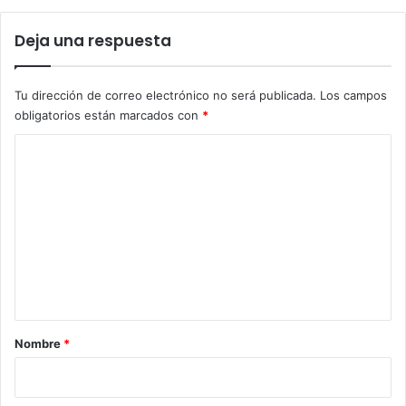
Deja una respuesta
Tu dirección de correo electrónico no será publicada.
Los campos
obligatorios están marcados con
*
C
o
m
e
n
t
a
r
Nombre
*
i
o