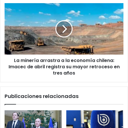
millones
La
minería
arrastra
a
la
economía
chilena:
Imacec
de
La minería arrastra a la economía chilena:
abril
registra
Imacec de abril registra su mayor retroceso en
su
tres años
mayor
retroceso
en
Publicaciones relacionadas
tres
años