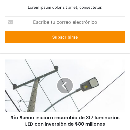
Lorem ipsum dolor sit amet, consectetur.
Escribe
tu
correo
electrónico
Río
Bueno
iniciará
recambio
de
317
luminarias
LED
con
Río Bueno iniciará recambio de 317 luminarias
inversión
de
LED con inversión de $80 millones
$80