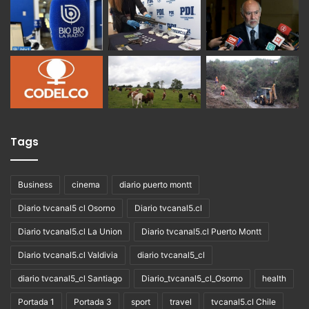
Tags
Business
cinema
diario puerto montt
Diario tvcanal5 cl Osorno
Diario tvcanal5.cl
Diario tvcanal5.cl La Union
Diario tvcanal5.cl Puerto Montt
Diario tvcanal5.cl Valdivia
diario tvcanal5_cl
diario tvcanal5_cl Santiago
Diario_tvcanal5_cl_Osorno
health
Portada 1
Portada 3
sport
travel
tvcanal5.cl Chile