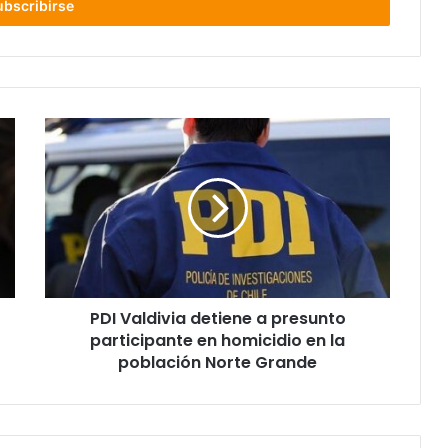
PDI
Valdivia
detiene
a
presunto
participante
en
homicidio
en
PDI Valdivia detiene a presunto
la
población
participante en homicidio en la
Norte
población Norte Grande
Grande