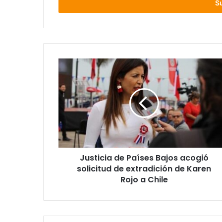
electrónico
Justicia
de
Países
Bajos
acogió
solicitud
de
extradición
de
Justicia de Países Bajos acogió
Karen
Rojo
solicitud de extradición de Karen
a
Rojo a Chile
Chile