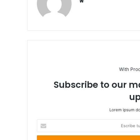
Sitio
web
With Pro
Subscribe to our ma
up
Lorem ipsum dol
Escribe
tu
correo