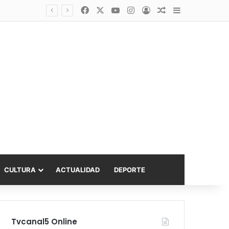
Facebook
X
YouTube
Instagram
Acceso
Publicación al a
Barra lateral
Diputado Sabat celebra ampliación del subsidio hipotecario con viviendas de hasta 6.000 UF
CULTURA
ACTUALIDAD
DEPORTE
Tvcanal5 Online