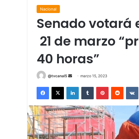
Nacional
Senado votará 
21 de marzo “pr
40 horas”
Send
@tvcanal5
marzo 15, 2023
an
Facebook
X
LinkedIn
Tumblr
Pinterest
Reddit
email