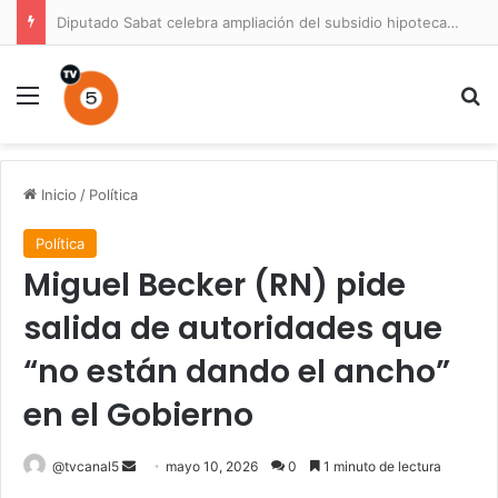
Diputado Sabat celebra ampliación del subsidio hipotecario con viviendas de hasta 6.000 UF
Menú
B
Inicio
/
Política
Política
Miguel Becker (RN) pide
salida de autoridades que
“no están dando el ancho”
en el Gobierno
Send
@tvcanal5
mayo 10, 2026
0
1 minuto de lectura
an