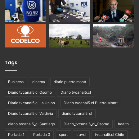
Tags
Business
cinema
diario puerto montt
Diario tvcanal5 cl Osorno
Diario tvcanal5.cl
Diario tvcanal5.cl La Union
Diario tvcanal5.cl Puerto Montt
Diario tvcanal5.cl Valdivia
diario tvcanal5_cl
diario tvcanal5_cl Santiago
Diario_tvcanal5_cl_Osorno
health
Portada 1
Portada 3
sport
travel
tvcanal5.cl Chile