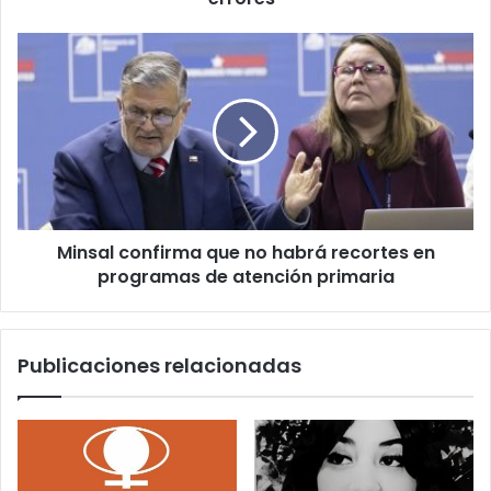
la
cadena
Minsal
de
confirma
errores”
que
no
habrá
recortes
en
programas
de
Minsal confirma que no habrá recortes en
atención
primaria
programas de atención primaria
Publicaciones relacionadas