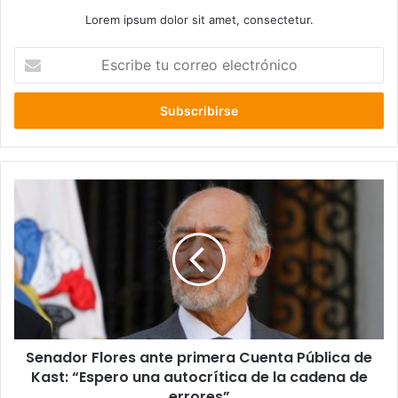
Lorem ipsum dolor sit amet, consectetur.
Escribe
tu
correo
electrónico
Senador
Flores
ante
primera
Cuenta
Pública
de
Kast:
“Espero
Senador Flores ante primera Cuenta Pública de
una
autocrítica
Kast: “Espero una autocrítica de la cadena de
de
errores”