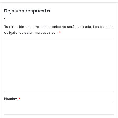
Deja una respuesta
Tu dirección de correo electrónico no será publicada.
Los campos
obligatorios están marcados con
*
C
o
m
e
n
t
a
r
Nombre
*
i
o