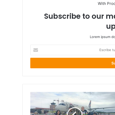
With Pro
Subscribe to our ma
up
Lorem ipsum dol
Escribe
tu
correo
electrónico
Guayaquil-
Ecuador
será
sede