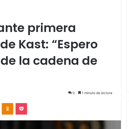
ante primera
de Kast: “Espero
 de la cadena de
0
1 minuto de lectura
VKontakte
Odnoklassniki
Pocket