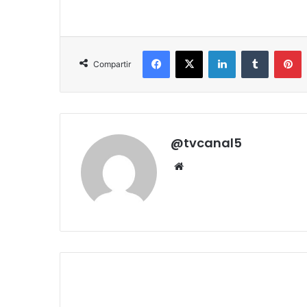
Facebook
X
LinkedIn
Tumblr
P
Compartir
@tvcanal5
Sitio
web