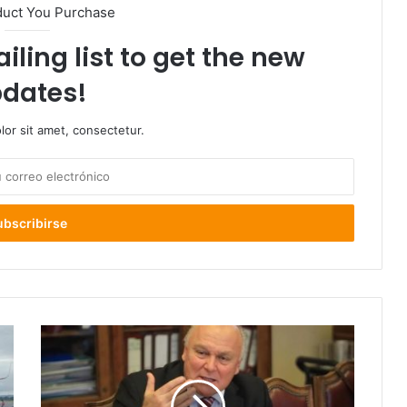
duct You Purchase
iling list to get the new
dates!
or sit amet, consectetur.
Miguel
Becker
(RN)
pide