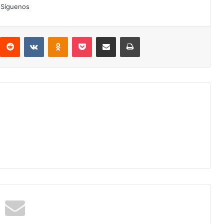
Síguenos
interest
Reddit
VKontakte
Odnoklassniki
Pocket
Compartir por correo electrónico
Imprimir