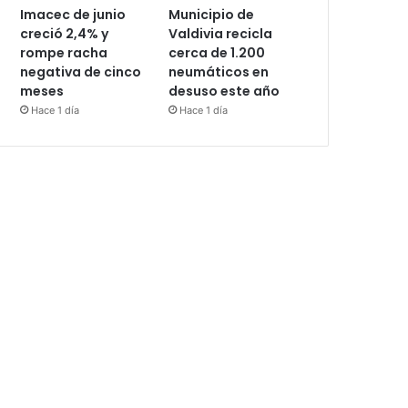
Imacec de junio
Municipio de
creció 2,4% y
Valdivia recicla
rompe racha
cerca de 1.200
negativa de cinco
neumáticos en
meses
desuso este año
Hace 1 día
Hace 1 día