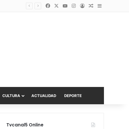
Facebook
X
YouTube
Instagram
Acceso
Publicación al a
Barra lateral
Diputado Sabat celebra ampliación del subsidio hipotecario con viviendas de hasta 6.000 UF
CULTURA
ACTUALIDAD
DEPORTE
Tvcanal5 Online