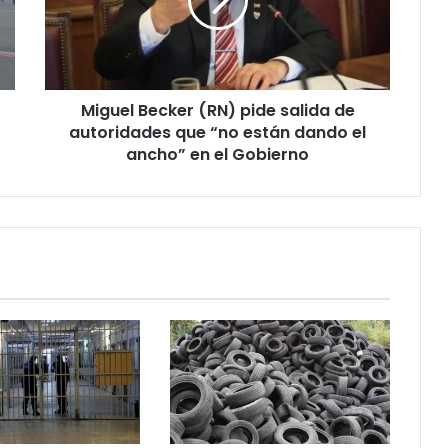
salida
de
autoridades
que
“no
Miguel Becker (RN) pide salida de
están
dando
autoridades que “no están dando el
el
ancho” en el Gobierno
ancho”
en
el
Gobierno