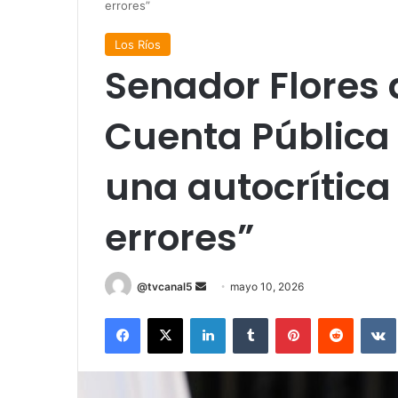
errores”
Los Ríos
Senador Flores 
Cuenta Pública 
una autocrítica
errores”
Send
@tvcanal5
mayo 10, 2026
an
Facebook
X
LinkedIn
Tumblr
Pinterest
Reddit
email