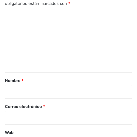
obligatorios están marcados con
*
C
o
m
e
n
t
a
r
Nombre
*
i
o
*
Correo electrónico
*
Web