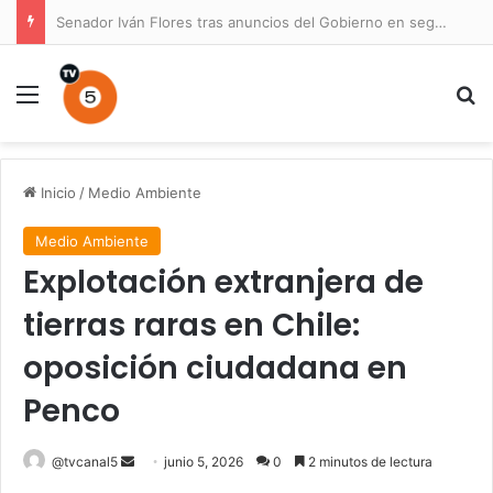
Senador Iván Flores tras anuncios del Gobierno en seguridad: «La principal herramienta para golpear al crimen organizado sigue sin urgencia”
Menú
B
Inicio
/
Medio Ambiente
Medio Ambiente
Explotación extranjera de
tierras raras en Chile:
oposición ciudadana en
Penco
Send
@tvcanal5
junio 5, 2026
0
2 minutos de lectura
an