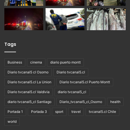
Tags
Business
cinema
diario puerto montt
Diario tvcanal5 cl Osorno
Diario tvcanal5.cl
Diario tvcanal5.cl La Union
Diario tvcanal5.cl Puerto Montt
Diario tvcanal5.cl Valdivia
diario tvcanal5_cl
diario tvcanal5_cl Santiago
Diario_tvcanal5_cl_Osorno
health
Portada 1
Portada 3
sport
travel
tvcanal5.cl Chile
world