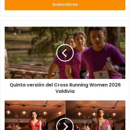
electrónico
Quinta
versión
del
Cross
Running
Women
2026
Valdivia
Quinta versión del Cross Running Women 2026
Valdivia
The
Encounter”,
una
experiencia
sensorial