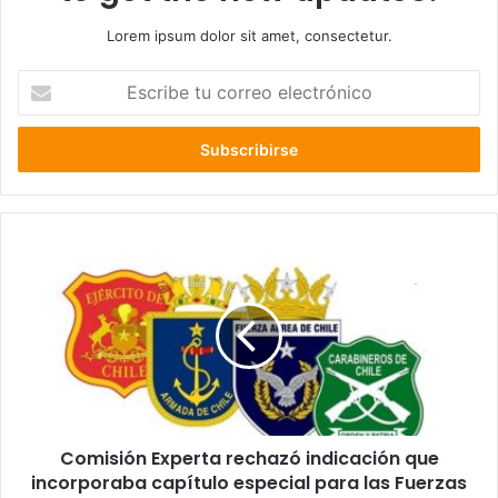
Lorem ipsum dolor sit amet, consectetur.
Escribe
tu
correo
electrónico
Comisión
Experta
rechazó
indicación
que
incorporaba
capítulo
especial
para
Comisión Experta rechazó indicación que
las
Fuerzas
incorporaba capítulo especial para las Fuerzas