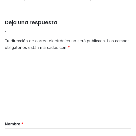
Deja una respuesta
Tu dirección de correo electrónico no será publicada.
Los campos
obligatorios están marcados con
*
C
o
m
e
n
t
a
r
Nombre
*
i