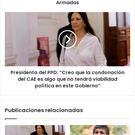
Armadas
Armadas
Presidenta
del
PPD:
“Creo
que
la
condonación
del
CAE
Presidenta del PPD: “Creo que la condonación
es
algo
del CAE es algo que no tendrá viabilidad
que
política en este Gobierno”
no
tendrá
viabilidad
Publicaciones relacionadas
política
en
este
Gobierno”