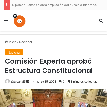
Diputado Sabat celebra ampliación del subsidio hipotecario con viviendas de hasta 6.000 UF
Menú
B
Inicio
/
Nacional
Nacional
Comisión Experta aprobó
Estructura Constitucional
Send
@tvcanal5
marzo 15, 2023
0
3 minutos de lectura
an
email