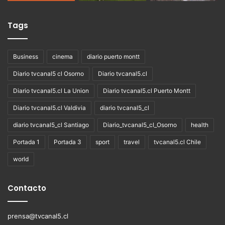
Tags
Business
cinema
diario puerto montt
Diario tvcanal5 cl Osorno
Diario tvcanal5.cl
Diario tvcanal5.cl La Union
Diario tvcanal5.cl Puerto Montt
Diario tvcanal5.cl Valdivia
diario tvcanal5_cl
diario tvcanal5_cl Santiago
Diario_tvcanal5_cl_Osorno
health
Portada 1
Portada 3
sport
travel
tvcanal5.cl Chile
world
Contacto
prensa@tvcanal5.cl