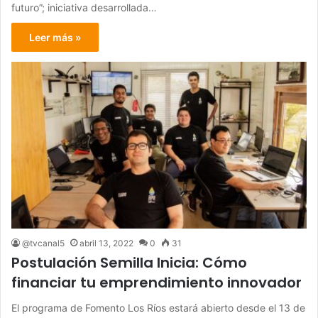
futuro”; iniciativa desarrollada…
Leer más »
@tvcanal5
abril 13, 2022
0
31
Postulación Semilla Inicia: Cómo
financiar tu emprendimiento innovador
El programa de Fomento Los Ríos estará abierto desde el 13 de