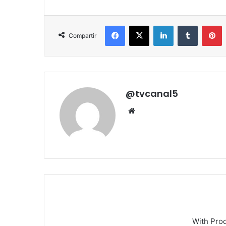
Facebook
X
LinkedIn
Tumblr
P
Compartir
@tvcanal5
Sitio
web
With Pro