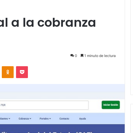
al a la cobranza
0
1 minuto de lectura
VKontakte
Odnoklassniki
Pocket