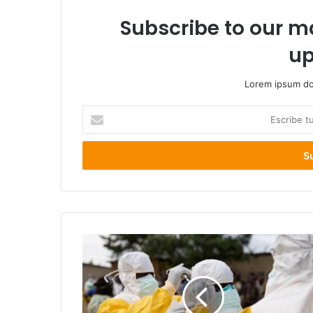
Subscribe to our ma
up
Lorem ipsum dol
Escribe
tu
correo
electrónico
87
fallecidos
tras
brote
de