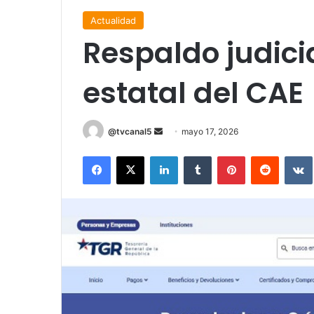
Actualidad
Respaldo judici
estatal del CAE
Send
@tvcanal5
mayo 17, 2026
an
Facebook
X
LinkedIn
Tumblr
Pinterest
Reddit
email