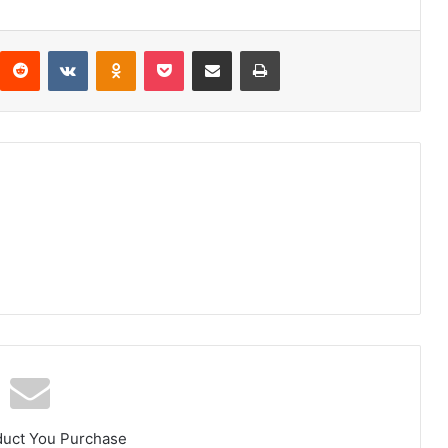
interest
Reddit
VKontakte
Odnoklassniki
Pocket
Compartir por correo electrónico
Imprimir
duct You Purchase