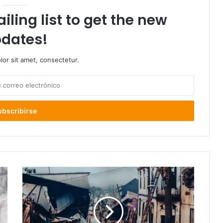
iling list to get the new
dates!
or sit amet, consectetur.
Valdivia
conmemoró
los
66
años