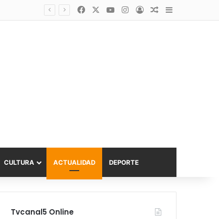
Facebook
X
YouTube
Instagram
Acceso
Publicación al a
Barra lateral
Diputado Sabat celebra ampliación del subsidio hipotecario con viviendas de hasta 6.000 UF
CULTURA
ACTUALIDAD
DEPORTE
Tvcanal5 Online