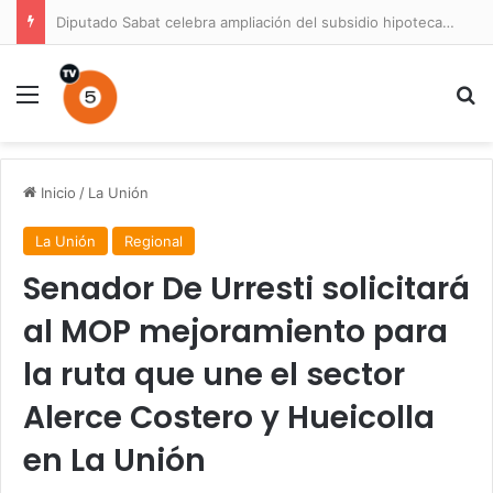
Diputado Sabat celebra ampliación del subsidio hipotecario con viviendas de hasta 6.000 UF
Menú
B
Inicio
/
La Unión
La Unión
Regional
Senador De Urresti solicitará
al MOP mejoramiento para
la ruta que une el sector
Alerce Costero y Hueicolla
en La Unión