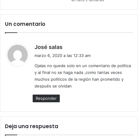
Un comentario
d
José salas
i
marzo 6, 2020 a las 12:33 am
c
Ojalas no quede solo en un comentario de política
e
y al final no se haga nada ,como tantas veces
:
muchos políticos de la región han prometido y
después se olvidan
Responder
Deja una respuesta