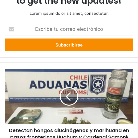
to get the new updates!
Lorem ipsum dolor sit amet, consectetur.
Escribe
tu
correo
electrónico
Detectan
hongos
alucinógenos
y
marihuana
en
pasos
fronterizos
Huahum
Detectan hongos alucinógenos y marihuana en
y
Cardenal
pasos fronterizos Huahum y Cardenal Samoré