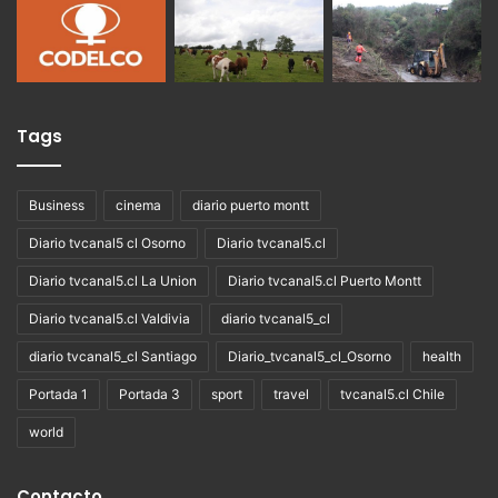
Tags
Business
cinema
diario puerto montt
Diario tvcanal5 cl Osorno
Diario tvcanal5.cl
Diario tvcanal5.cl La Union
Diario tvcanal5.cl Puerto Montt
Diario tvcanal5.cl Valdivia
diario tvcanal5_cl
diario tvcanal5_cl Santiago
Diario_tvcanal5_cl_Osorno
health
Portada 1
Portada 3
sport
travel
tvcanal5.cl Chile
world
Contacto