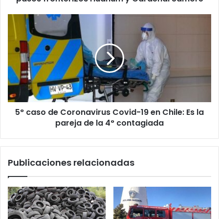
Samoré
5°
caso
de
Coronavirus
Covid-
19
en
Chile:
Es
5° caso de Coronavirus Covid-19 en Chile: Es la
la
pareja
pareja de la 4° contagiada
de
la
4°
Publicaciones relacionadas
contagiada