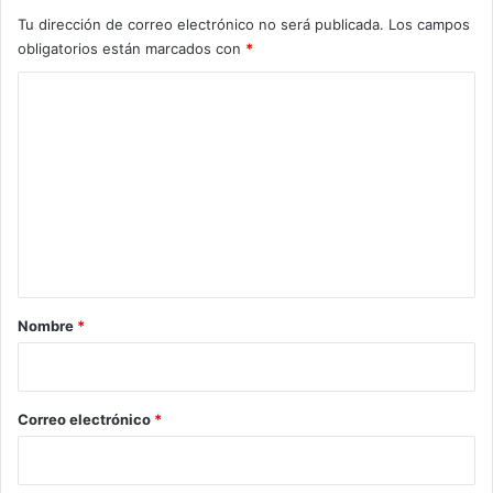
Tu dirección de correo electrónico no será publicada.
Los campos
obligatorios están marcados con
*
C
o
m
e
n
t
a
r
Nombre
*
i
o
*
Correo electrónico
*