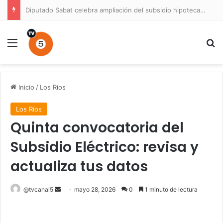
Diputado Sabat celebra ampliación del subsidio hipotecario con viviendas de hasta 6.000 UF
Menú
B
Inicio
/
Los Ríos
Los Ríos
Quinta convocatoria del
Subsidio Eléctrico: revisa y
actualiza tus datos
Send
@tvcanal5
mayo 28, 2026
0
1 minuto de lectura
an
email