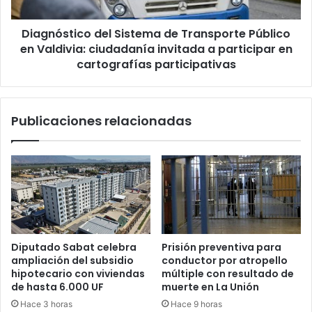
Valdivia:
ciudadanía
Diagnóstico del Sistema de Transporte Público
invitada
a
en Valdivia: ciudadanía invitada a participar en
participar
cartografías participativas
en
cartografías
participativas
Publicaciones relacionadas
Diputado Sabat celebra
Prisión preventiva para
ampliación del subsidio
conductor por atropello
hipotecario con viviendas
múltiple con resultado de
de hasta 6.000 UF
muerte en La Unión
Hace 3 horas
Hace 9 horas