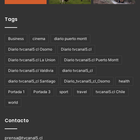
Tags
Business
cinema
diario puerto montt
Diario tvcanal5 cl Osorno
Diario tvcanal5.cl
Diario tvcanal5.cl La Union
Diario tvcanal5.cl Puerto Montt
Diario tvcanal5.cl Valdivia
diario tvcanal5_cl
diario tvcanal5_cl Santiago
Diario_tvcanal5_cl_Osorno
health
Portada 1
Portada 3
sport
travel
tvcanal5.cl Chile
world
Contacto
prensa@tvcanal5.cl