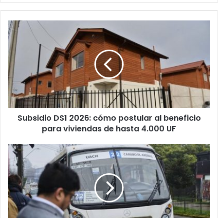
Subsidio
DS1
2026:
cómo
postular
al
beneficio
para
viviendas
Subsidio DS1 2026: cómo postular al beneficio
de
hasta
para viviendas de hasta 4.000 UF
4.000
UF
Diagnóstico
del
Sistema
de
Transporte
Público
en