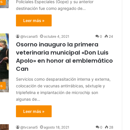
Policiales Especiales (Gope) y su anterior
os
destinación fue como agregado de…
Leer más »
@tvcanal5
octubre 4, 2021
0
24
Osorno inauguro la primera
veterinaria municipal «Don Luis
Apolo» en honor al emblemático
Can
Servicios como desparasitación interna y externa,
colocación de vacunas antirrábicas, séxtuple y
os
triplefelina e implantación de microchip son
algunas de…
Leer más »
@tvcanal5
agosto 18, 2021
0
28