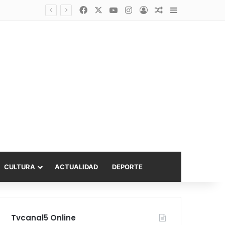
Facebook
X
YouTube
Instagram
Acceso
Publicación al a
Barra lateral
Diputado Sabat celebra ampliación del subsidio hipotecario con viviendas de hasta 6.000 UF
CULTURA
ACTUALIDAD
DEPORTE
Tvcanal5 Online