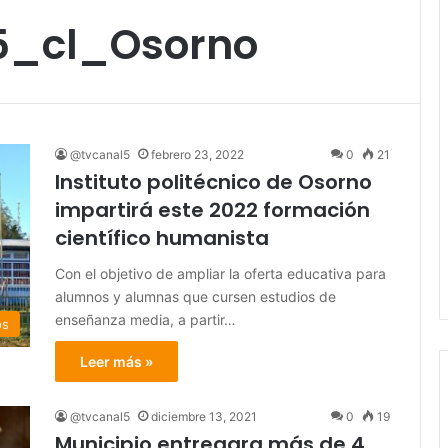
5_cl_Osorno
@tvcanal5
febrero 23, 2022
0
21
Instituto politécnico de Osorno
impartirá este 2022 formación
científico humanista
Con el objetivo de ampliar la oferta educativa para
alumnos y alumnas que cursen estudios de
enseñanza media, a partir…
os
Leer más »
@tvcanal5
diciembre 13, 2021
0
19
Municipio entregara más de 4