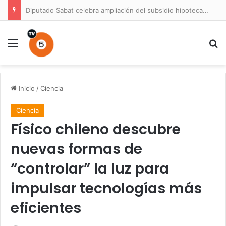
Diputado Sabat celebra ampliación del subsidio hipotecario con viviendas de hasta 6.000 UF
Menú
B
Inicio
/
Ciencia
Ciencia
Físico chileno descubre
nuevas formas de
“controlar” la luz para
impulsar tecnologías más
eficientes