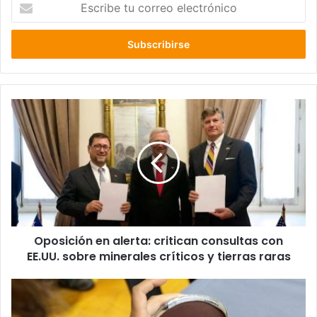
Escribe
tu
correo
electrónico
Oposición
en
alerta:
critican
consultas
con
EE.UU.
sobre
minerales
Oposición en alerta: critican consultas con
críticos
y
EE.UU. sobre minerales críticos y tierras raras
tierras
raras
Universidad
de
Concepción