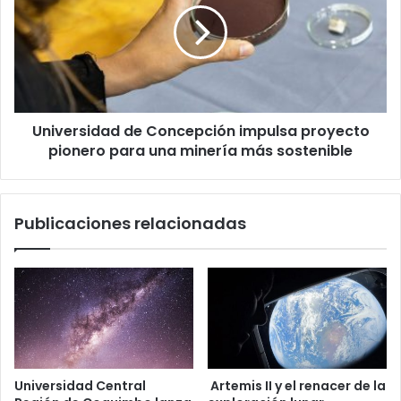
impulsa
proyecto
pionero
para
una
minería
Universidad de Concepción impulsa proyecto
más
sostenible
pionero para una minería más sostenible
Publicaciones relacionadas
Universidad Central
Artemis II y el renacer de la