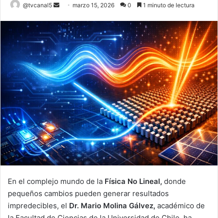
Send
@tvcanal5
marzo 15, 2026
0
1 minuto de lectura
an
email
En el complejo mundo de la
Física No Lineal,
donde
pequeños cambios pueden generar resultados
impredecibles, el
Dr. Mario Molina Gálvez,
académico de
la Facultad de Ciencias de la Universidad de Chile, ha