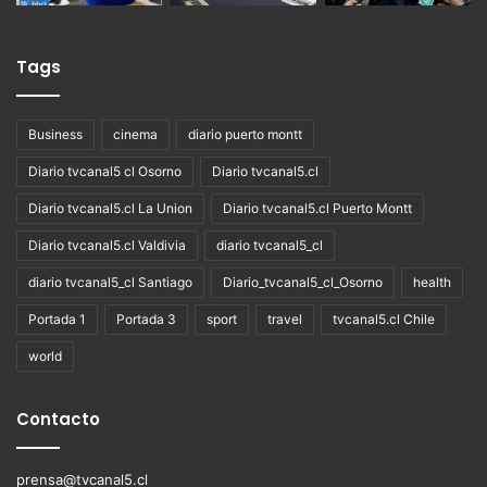
Tags
Business
cinema
diario puerto montt
Diario tvcanal5 cl Osorno
Diario tvcanal5.cl
Diario tvcanal5.cl La Union
Diario tvcanal5.cl Puerto Montt
Diario tvcanal5.cl Valdivia
diario tvcanal5_cl
diario tvcanal5_cl Santiago
Diario_tvcanal5_cl_Osorno
health
Portada 1
Portada 3
sport
travel
tvcanal5.cl Chile
world
Contacto
prensa@tvcanal5.cl