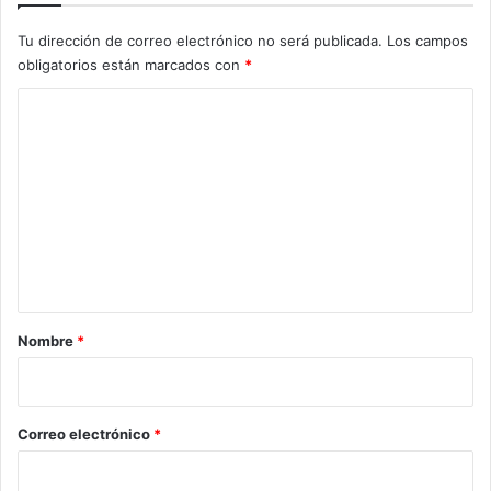
Tu dirección de correo electrónico no será publicada.
Los campos
obligatorios están marcados con
*
C
o
m
e
n
t
a
r
Nombre
*
i
o
*
Correo electrónico
*