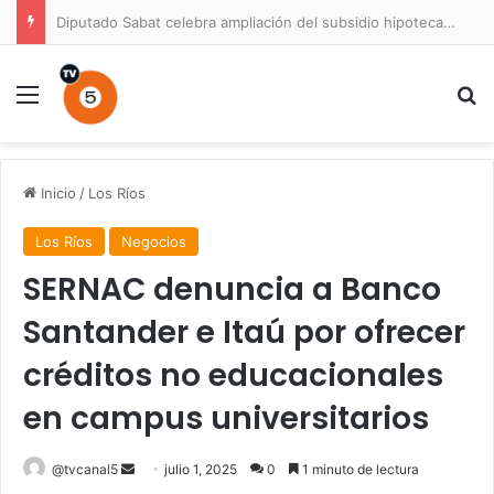
Diputado Sabat celebra ampliación del subsidio hipotecario con viviendas de hasta 6.000 UF
Menú
B
Inicio
/
Los Ríos
Los Ríos
Negocios
SERNAC denuncia a Banco
Santander e Itaú por ofrecer
créditos no educacionales
en campus universitarios
Send
@tvcanal5
julio 1, 2025
0
1 minuto de lectura