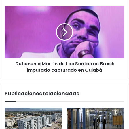
Detienen
a
Martín
de
Los
Santos
en
Brasil:
imputado
Detienen a Martín de Los Santos en Brasil:
capturado
en
imputado capturado en Cuiabá
Cuiabá
Publicaciones relacionadas