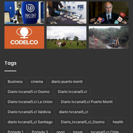
Tags
Business
cinema
diario puerto montt
Diario tvcanal5 cl Osorno
Diario tvcanal5.cl
Diario tvcanal5.cl La Union
Diario tvcanal5.cl Puerto Montt
Diario tvcanal5.cl Valdivia
diario tvcanal5_cl
diario tvcanal5_cl Santiago
Diario_tvcanal5_cl_Osorno
health
Portada 1
Portada 3
sport
travel
tvcanal5.cl Chile