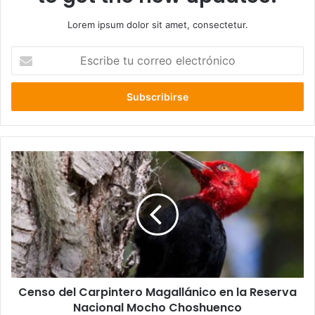
Lorem ipsum dolor sit amet, consectetur.
Escribe
tu
correo
electrónico
Censo
del
Carpintero
Magallánico
en
la
Reserva
Nacional
Mocho
Censo del Carpintero Magallánico en la Reserva
Choshuenco
Nacional Mocho Choshuenco