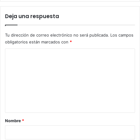
Deja una respuesta
Tu dirección de correo electrónico no será publicada.
Los campos
obligatorios están marcados con
*
C
o
m
e
n
t
a
r
Nombre
*
i
o