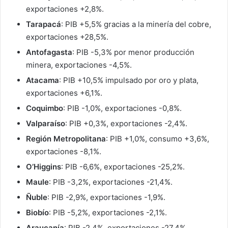
exportaciones +2,8%.
Tarapacá
: PIB +5,5% gracias a la minería del cobre,
exportaciones +28,5%.
Antofagasta
: PIB -5,3% por menor producción
minera, exportaciones -4,5%.
Atacama
: PIB +10,5% impulsado por oro y plata,
exportaciones +6,1%.
Coquimbo
: PIB -1,0%, exportaciones -0,8%.
Valparaíso
: PIB +0,3%, exportaciones -2,4%.
Región Metropolitana
: PIB +1,0%, consumo +3,6%,
exportaciones -8,1%.
O’Higgins
: PIB -6,6%, exportaciones -25,2%.
Maule
: PIB -3,2%, exportaciones -21,4%.
Ñuble
: PIB -2,9%, exportaciones -1,9%.
Biobío
: PIB -5,2%, exportaciones -2,1%.
Araucanía
: PIB -2,4%, exportaciones -27,4%.