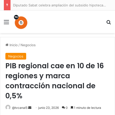
Diputado Sabat celebra ampliación del subsidio hipotecario con viviendas de hasta 6.000 UF
Menú
B
Inicio
/
Negocios
Negocios
PIB regional cae en 10 de 16
regiones y marca
contracción nacional de
0,5%
Send
@tvcanal5
junio 23, 2026
0
1 minuto de lectura
an