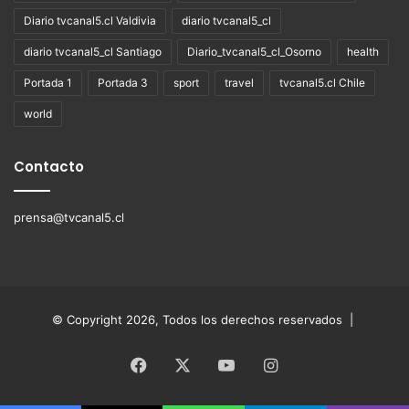
Diario tvcanal5.cl Valdivia
diario tvcanal5_cl
diario tvcanal5_cl Santiago
Diario_tvcanal5_cl_Osorno
health
Portada 1
Portada 3
sport
travel
tvcanal5.cl Chile
world
Contacto
prensa@tvcanal5.cl
© Copyright 2026, Todos los derechos reservados |
Facebook
X
YouTube
Instagram