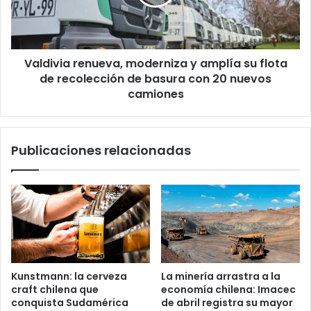
su
flota
de
recolección
Valdivia renueva, moderniza y amplía su flota
de
basura
de recolección de basura con 20 nuevos
con
camiones
20
nuevos
camiones
Publicaciones relacionadas
Kunstmann: la cerveza
La minería arrastra a la
craft chilena que
economía chilena: Imacec
conquista Sudamérica
de abril registra su mayor