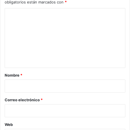
obligatorios están marcados con
*
C
o
m
e
n
t
a
r
Nombre
*
i
o
*
Correo electrónico
*
Web