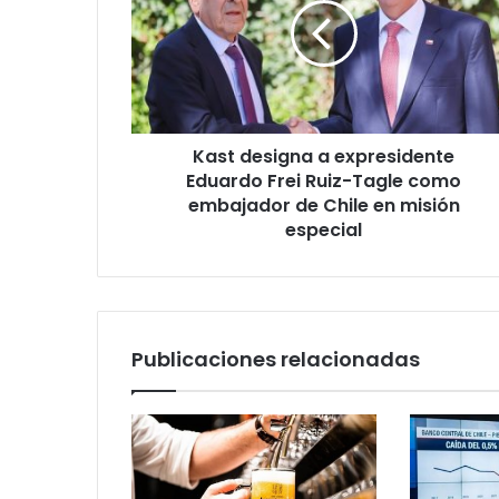
expresidente
Eduardo
Frei
Ruiz-
Tagle
como
Kast designa a expresidente
embajador
de
Eduardo Frei Ruiz-Tagle como
Chile
embajador de Chile en misión
en
especial
misión
especial
Publicaciones relacionadas