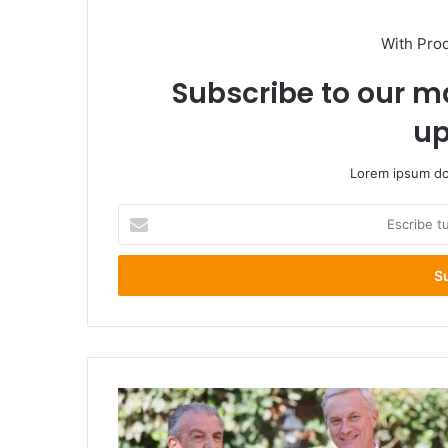
With Pro
Subscribe to our ma
up
Lorem ipsum dol
Escribe
tu
correo
electrónico
Kast
designa
a