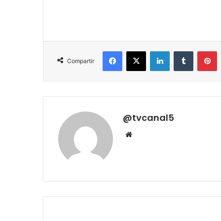
Facebook
X
LinkedIn
Tumblr
P
Compartir
@tvcanal5
Sitio
web