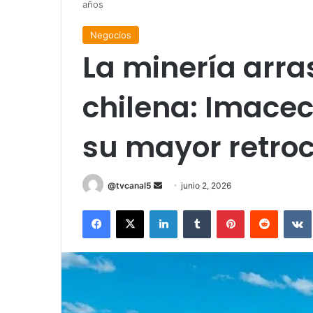
años
Negocios
La minería arra
chilena: Imacec 
su mayor retroc
Send
@tvcanal5
junio 2, 2026
an
Facebook
X
LinkedIn
Tumblr
Pinterest
Reddit
email