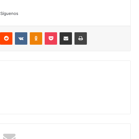
Síguenos
interest
Reddit
VKontakte
Odnoklassniki
Pocket
Compartir por correo electrónico
Imprimir