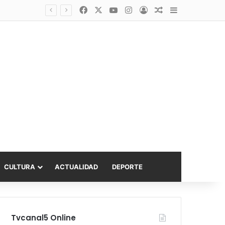
Facebook
X
YouTube
Instagram
Acceso
Publicación al a
Barra lateral
Diputado Sabat celebra ampliación del subsidio hipotecario con viviendas de hasta 6.000 UF
CULTURA
ACTUALIDAD
DEPORTE
Tvcanal5 Online