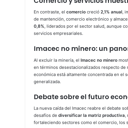
Comercio y servicios mues
En contraste, el
comercio
creció
2,1% anual
, 
de mantención, comercio electrónico y almac
0,8%
, liderados por el sector salud, aunque
servicios empresariales.
Imacec no minero: un pano
Al excluir la minería, el
Imacec no minero
most
en términos desestacionalizados respecto de m
económica está altamente concentrada en el s
generalizada.
Debate sobre el futuro eco
La nueva caída del Imacec reabre el debate so
desafíos de
diversificar la matriz productiva
,
fortaleciendo sectores como el comercio, los se