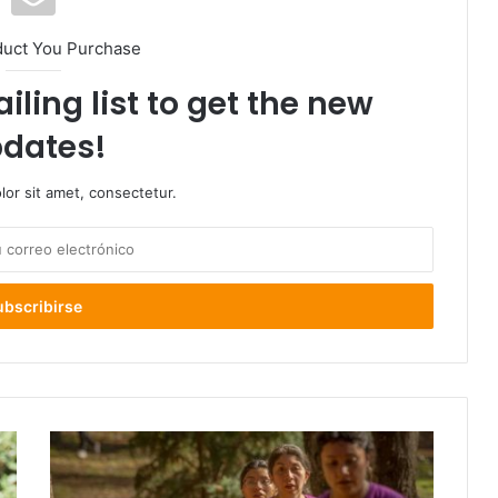
duct You Purchase
iling list to get the new
dates!
or sit amet, consectetur.
Quinta
versión
del