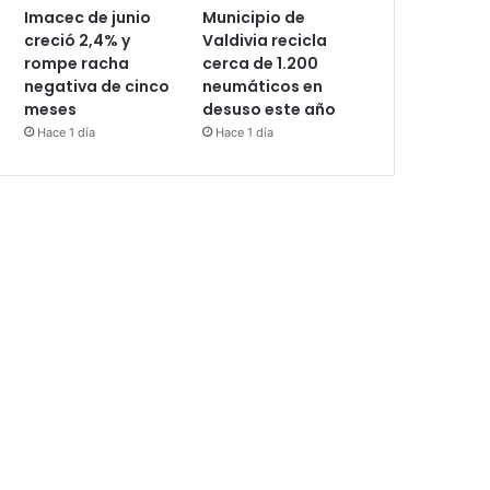
Imacec de junio
Municipio de
creció 2,4% y
Valdivia recicla
rompe racha
cerca de 1.200
negativa de cinco
neumáticos en
meses
desuso este año
Hace 1 día
Hace 1 día