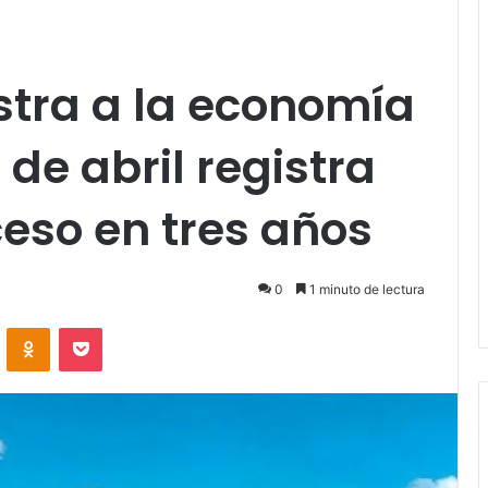
stra a la economía
de abril registra
eso en tres años
0
1 minuto de lectura
VKontakte
Odnoklassniki
Pocket