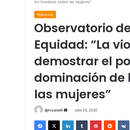
los hombres sobre las mujeres”
Nacional
Observatorio de
Equidad: “La vi
demostrar el po
dominación de 
las mujeres”
Send
@tvcanal5
julio 23, 2020
an
Facebook
X
LinkedIn
Tumblr
Pinterest
Reddit
email