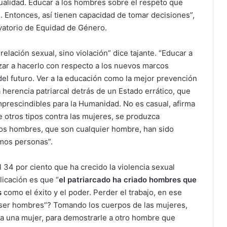
ualidad. Educar a los hombres sobre el respeto que
 Entonces, así tienen capacidad de tomar decisiones”,
rvatorio de Equidad de Género.
elación sexual, sino violación” dice tajante. “Educar a
zar a hacerlo con respecto a los nuevos marcos
el futuro. Ver a la educación como la mejor prevención
a herencia patriarcal detrás de un Estado errático, que
imprescindibles para la Humanidad. No es casual, afirma
e otros tipos contra las mujeres, se produzca
Esos hombres, que son cualquier hombre, han sido
mos personas”.
 34 por ciento que ha crecido la violencia sexual
licación es que “
e
l patriarcado ha criado hombres que
s
como el éxito y el poder. Perder el trabajo, en ese
ser hombres”? Tomando los cuerpos de las mujeres,
 a una mujer, para demostrarle a otro hombre que