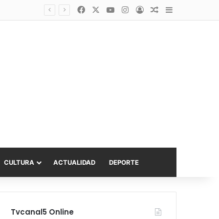
Facebook
X
YouTube
Instagram
Acceso
Publicación al a
Barra lateral
Diputado Sabat celebra ampliación del subsidio hipotecario con viviendas de hasta 6.000 UF
CULTURA
ACTUALIDAD
DEPORTE
Tvcanal5 Online