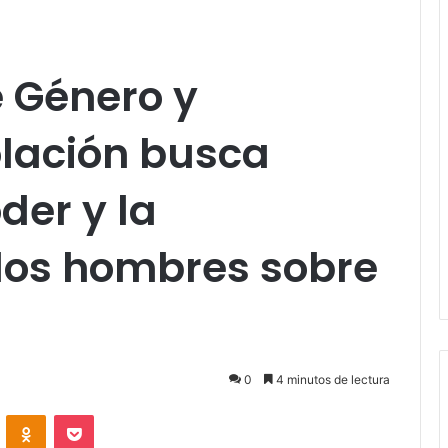
 Género y
olación busca
der y la
los hombres sobre
0
4 minutos de lectura
VKontakte
Odnoklassniki
Pocket