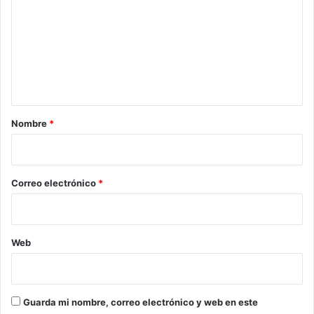
m
e
n
t
a
r
Nombre
*
i
o
*
Correo electrónico
*
Web
Guarda mi nombre, correo electrónico y web en este