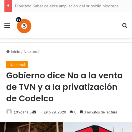
Diputado Sabat celebra ampliación del subsidio hipotecario con viviendas de hasta 6.000 UF
Menú
B
Inicio
/
Nacional
Nacional
Gobierno dice No a la venta
de TVN y a la privatización
de Codelco
Send
@tvcanal5
julio 29, 2020
0
3 minutos de lectura
an
email