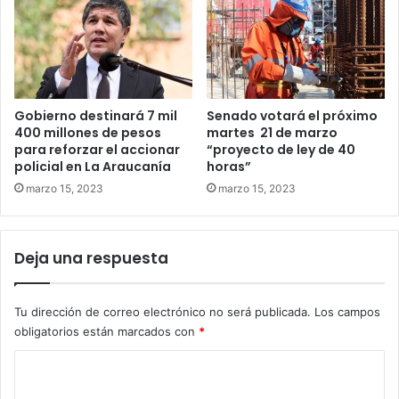
Gobierno destinará 7 mil
Senado votará el próximo
400 millones de pesos
martes 21 de marzo
para reforzar el accionar
“proyecto de ley de 40
policial en La Araucanía
horas”
marzo 15, 2023
marzo 15, 2023
Deja una respuesta
Tu dirección de correo electrónico no será publicada.
Los campos
obligatorios están marcados con
*
C
o