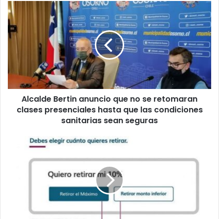
Alcalde
Bertin
anuncio
que
no
se
retomaran
clases
presenciales
Alcalde Bertin anuncio que no se retomaran
hasta
que
clases presenciales hasta que las condiciones
las
sanitarias sean seguras
condiciones
sanitarias
Retiro
sean
del
seguras
10%:
¿Cómo
hago
la
solicitud?
ver