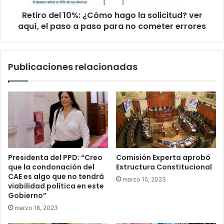
aquí,
Retiro del 10%: ¿Cómo hago la solicitud? ver
el
paso
aquí, el paso a paso para no cometer errores
a
paso
para
Publicaciones relacionadas
no
cometer
errores
Presidenta del PPD: “Creo
Comisión Experta aprobó
que la condonación del
Estructura Constitucional
CAE es algo que no tendrá
marzo 15, 2023
viabilidad política en este
Gobierno”
marzo 16, 2023