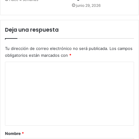
junio 29, 2026
Deja una respuesta
Tu dirección de correo electrónico no será publicada.
Los campos
obligatorios están marcados con
*
C
o
m
e
n
t
a
r
Nombre
*