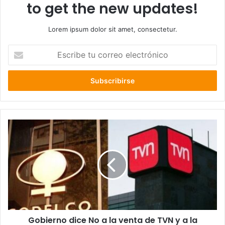
to get the new updates!
Lorem ipsum dolor sit amet, consectetur.
Escribe
tu
correo
electrónico
Gobierno
dice
No
a
la
venta
de
TVN
y
Gobierno dice No a la venta de TVN y a la
a