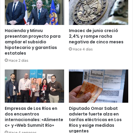
Hacienda y Minvu
Imacec de junio creció
presentan proyecto para
2,4% y rompe racha
ampliar el subsidio
negativa de cinco meses
hipotecario y garantías
Hace 4 días
estatales
Hace 2 días
Empresas de Los Ríos en
Diputado Omar Sabat
dos encuentros
advierte fuerte alza en
internacionales: «Alimente
tarifas eléctricas en Los
c» y «Web Summit Río»
Ríos y exige medidas
urgentes
Hace 4 semanas