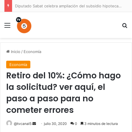
Diputado Sabat celebra ampliación del subsidio hipotecario con viviendas de hasta 6.000 UF
Menú
B
Inicio
/
Economía
Economía
Retiro del 10%: ¿Cómo hago
la solicitud? ver aquí, el
paso a paso para no
cometer errores
Send
@tvcanal5
julio 30, 2020
0
3 minutos de lectura
an