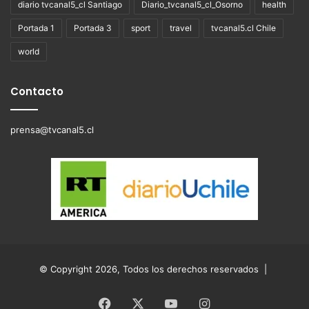
diario tvcanal5_cl Santiago
Diario_tvcanal5_cl_Osorno
health
Portada 1
Portada 3
sport
travel
tvcanal5.cl Chile
world
Contacto
prensa@tvcanal5.cl
© Copyright 2026, Todos los derechos reservados |
Facebook
X
YouTube
Instagram