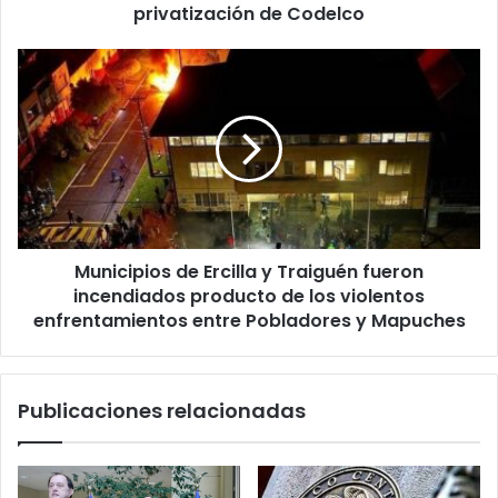
la
privatización de Codelco
privatización
de
Municipios
Codelco
de
Ercilla
y
Traiguén
fueron
incendiados
producto
de
Municipios de Ercilla y Traiguén fueron
los
violentos
incendiados producto de los violentos
enfrentamientos
enfrentamientos entre Pobladores y Mapuches
entre
Pobladores
y
Publicaciones relacionadas
Mapuches