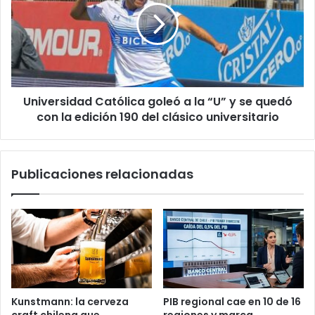
para
a
ella”
la
“U”
y
se
quedó
Universidad Católica goleó a la “U” y se quedó
con
la
con la edición 190 del clásico universitario
edición
190
del
Publicaciones relacionadas
clásico
universitario
Kunstmann: la cerveza
PIB regional cae en 10 de 16
craft chilena que
regiones y marca