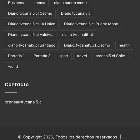
Business
cinema
diario puerto montt
Diario tvcanal5 cl Osorno
Diario tvcanal5.cl
Diario tvcanal5.cl La Union
Diario tvcanal5.cl Puerto Montt
Diario tvcanal5.cl Valdivia
diario tvcanal5_cl
diario tvcanal5_cl Santiago
Diario_tvcanal5_cl_Osorno
health
Portada 1
Portada 3
sport
travel
tvcanal5.cl Chile
world
Contacto
prensa@tvcanal5.cl
© Copyright 2026, Todos los derechos reservados |