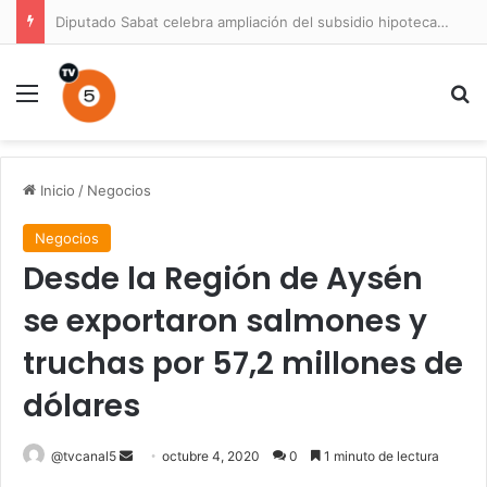
Diputado Sabat celebra ampliación del subsidio hipotecario con viviendas de hasta 6.000 UF
Menú
B
Inicio
/
Negocios
Negocios
Desde la Región de Aysén
se exportaron salmones y
truchas por 57,2 millones de
dólares
Send
@tvcanal5
octubre 4, 2020
0
1 minuto de lectura
an