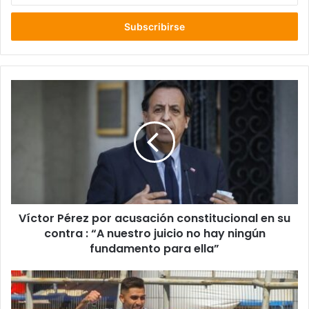
correo
electrónico
Víctor
Pérez
por
acusación
constitucional
en
su
contra
:
Víctor Pérez por acusación constitucional en su
“A
nuestro
contra : “A nuestro juicio no hay ningún
juicio
fundamento para ella”
no
hay
Universidad
ningún
Católica
fundamento
goleó