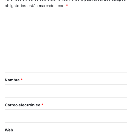
obligatorios están marcados con
*
C
o
m
e
n
t
a
r
Nombre
*
i
o
*
Correo electrónico
*
Web