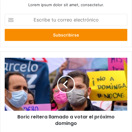
Lorem ipsum dolor sit amet, consectetur.
Escribe
tu
correo
electrónico
Boric
reitera
llamado
a
votar
el
próximo
domingo
Boric reitera llamado a votar el próximo
domingo