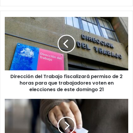
Dirección
del
Trabajo
fiscalizará
permiso
de
2
horas
para
Dirección del Trabajo fiscalizará permiso de 2
que
trabajadores
horas para que trabajadores voten en
voten
elecciones de este domingo 21
en
elecciones
Revisa
de
tu
este
local
domingo
de
21
votación
y