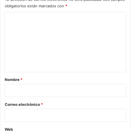
obligatorios están marcados con
*
C
o
m
e
n
t
a
r
Nombre
*
i
o
*
Correo electrónico
*
Web