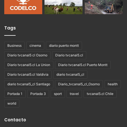
Tags
Business
cinema
diario puerto montt
Diario tvcanal5 cl Osorno
Diario tvcanal5.cl
Diario tvcanal5.cl La Union
Diario tvcanal5.cl Puerto Montt
Diario tvcanal5.cl Valdivia
diario tvcanal5_cl
diario tvcanal5_cl Santiago
Diario_tvcanal5_cl_Osorno
health
Portada 1
Portada 3
sport
travel
tvcanal5.cl Chile
world
Contacto