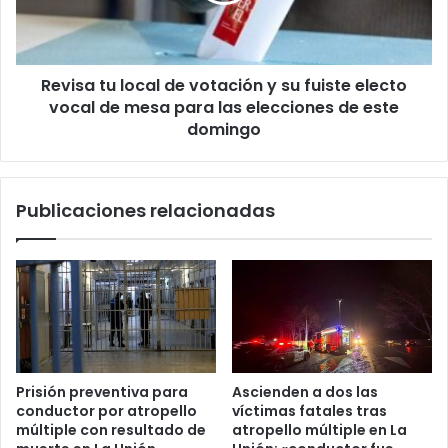
su
fuiste
electo
Revisa tu local de votación y su fuiste electo
vocal
de
vocal de mesa para las elecciones de este
mesa
domingo
para
las
elecciones
Publicaciones relacionadas
de
este
domingo
Prisión preventiva para
Ascienden a dos las
conductor por atropello
víctimas fatales tras
múltiple con resultado de
atropello múltiple en La