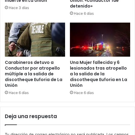
muerte en La Unión
Unión: «conductor fue
detenido»
Hace 3 días
Hace 6 días
Carabineros detuvo a
Una Mujer fallecida y 6
Conductor por atropello
lesionados tras atropello
múltiple a la salida de
a la salida de la
discotheque Euforia de La
discotheque Euforia en La
Unión
Unión
Hace 6 días
Hace 6 días
Deja una respuesta
Tu dirección de correo electrónico no será publicada.
Los campos