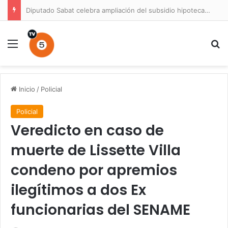
Diputado Sabat celebra ampliación del subsidio hipotecario con viviendas de hasta 6.000 UF
Menú
B
Inicio
/
Policial
Policial
Veredicto en caso de
muerte de Lissette Villa
condeno por apremios
ilegítimos a dos Ex
funcionarias del SENAME