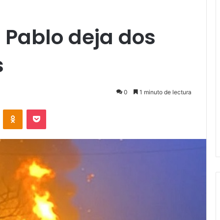
 Pablo deja dos
s
0
1 minuto de lectura
VKontakte
Odnoklassniki
Pocket