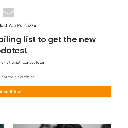
duct You Purchase
iling list to get the new
dates!
or sit amet, consectetur.
Revés