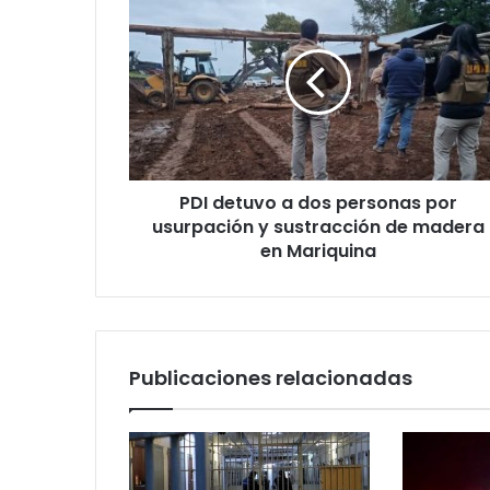
detuvo
a
dos
personas
por
usurpación
y
sustracción
PDI detuvo a dos personas por
de
madera
usurpación y sustracción de madera
en
en Mariquina
Mariquina
Publicaciones relacionadas