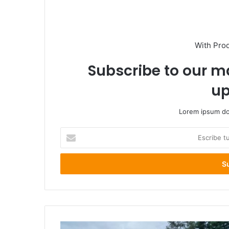
With Pro
Subscribe to our ma
up
Lorem ipsum dol
Escribe
tu
correo
electrónico
PDI