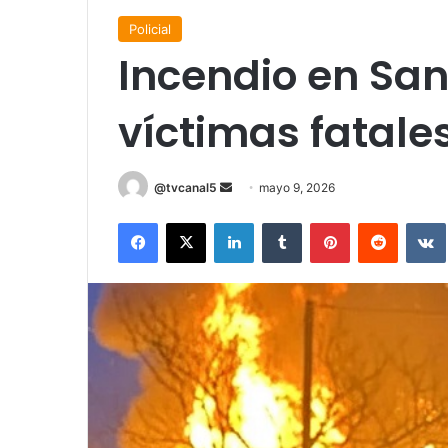
Policial
Incendio en San
víctimas fatale
Send
@tvcanal5
mayo 9, 2026
an
Facebook
X
LinkedIn
Tumblr
Pinterest
Reddit
email