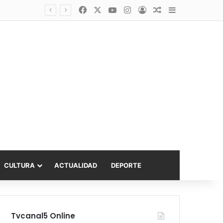
Facebook
X
YouTube
Instagram
Acceso
Publicación al a
Barra lateral
Diputado Sabat celebra ampliación del subsidio hipotecario con viviendas de hasta 6.000 UF
CULTURA
ACTUALIDAD
DEPORTE
Tvcanal5 Online