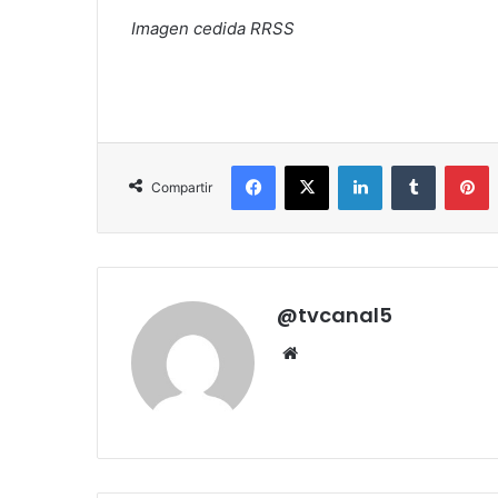
Imagen cedida RRSS
Facebook
X
LinkedIn
Tumblr
P
Compartir
@tvcanal5
Sitio
web