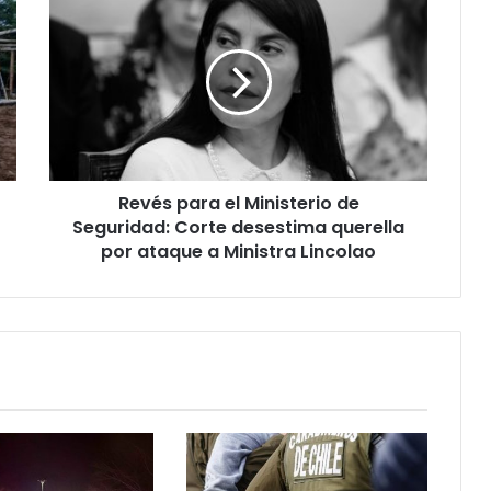
para
el
Ministerio
de
Seguridad:
Corte
desestima
querella
Revés para el Ministerio de
por
ataque
Seguridad: Corte desestima querella
a
por ataque a Ministra Lincolao
Ministra
Lincolao