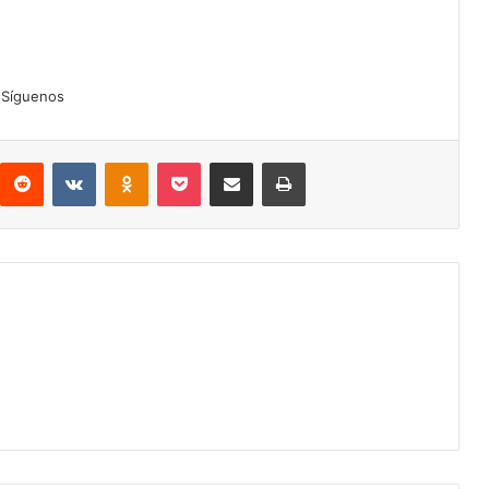
Síguenos
interest
Reddit
VKontakte
Odnoklassniki
Pocket
Compartir por correo electrónico
Imprimir