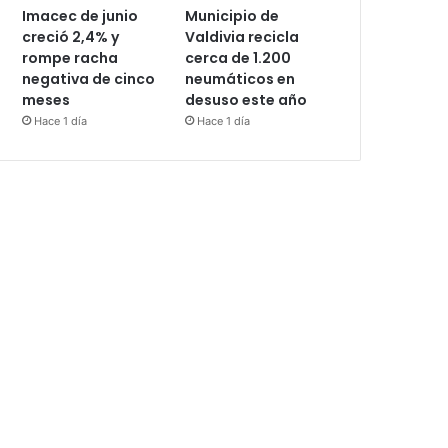
Imacec de junio
Municipio de
creció 2,4% y
Valdivia recicla
rompe racha
cerca de 1.200
negativa de cinco
neumáticos en
meses
desuso este año
Hace 1 día
Hace 1 día