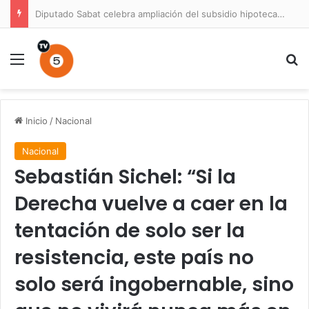
Diputado Sabat celebra ampliación del subsidio hipotecario con viviendas de hasta 6.000 UF
Menú
B
Inicio
/
Nacional
Nacional
Sebastián Sichel: “Si la
Derecha vuelve a caer en la
tentación de solo ser la
resistencia, este país no
solo será ingobernable, sino