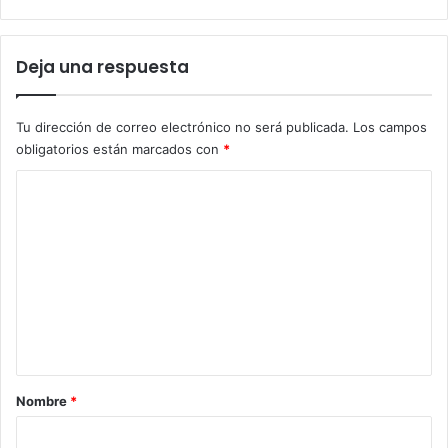
Deja una respuesta
Tu dirección de correo electrónico no será publicada.
Los campos
obligatorios están marcados con
*
C
o
m
e
n
t
a
r
Nombre
*
i