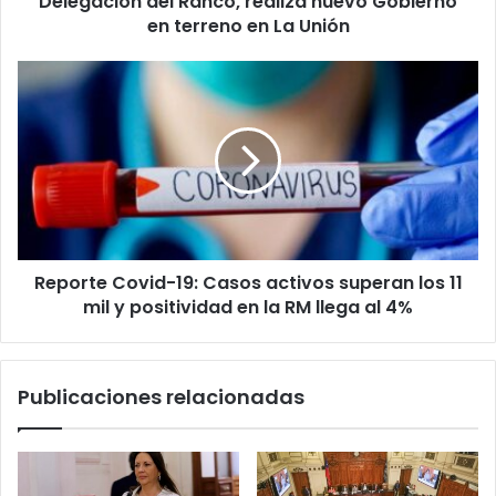
Delegación del Ranco, realiza nuevo Gobierno
Unión
en terreno en La Unión
Reporte
Covid-
19:
Casos
activos
superan
los
11
mil
Reporte Covid-19: Casos activos superan los 11
y
positividad
mil y positividad en la RM llega al 4%
en
la
RM
Publicaciones relacionadas
llega
al
4%