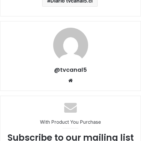
Diario tvcanal5.cl
@tvcanal5
Sitio
web
With Product You Purchase
Subscribe to our mailing list