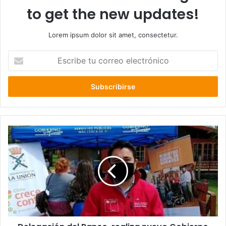
to get the new updates!
Lorem ipsum dolor sit amet, consectetur.
Escribe
tu
correo
electrónico
Delegación
del
Ranco,
realiza
nuevo
Gobierno
en
terreno
en
La