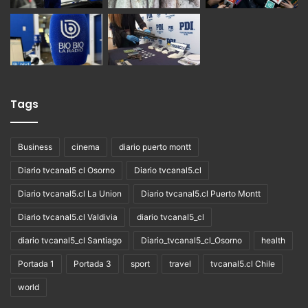
Tags
Business
cinema
diario puerto montt
Diario tvcanal5 cl Osorno
Diario tvcanal5.cl
Diario tvcanal5.cl La Union
Diario tvcanal5.cl Puerto Montt
Diario tvcanal5.cl Valdivia
diario tvcanal5_cl
diario tvcanal5_cl Santiago
Diario_tvcanal5_cl_Osorno
health
Portada 1
Portada 3
sport
travel
tvcanal5.cl Chile
world