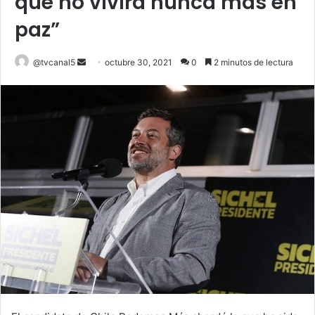
que no vivirá nunca más en
paz”
Send
@tvcanal5
octubre 30, 2021
0
2 minutos de lectura
an
email