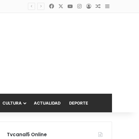
Facebook
X
YouTube
Instagram
Acceso
Publicación al a
Barra lateral
asta 6.000 UF
CULTURA
ACTUALIDAD
DEPORTE
Tvcanal5 Online