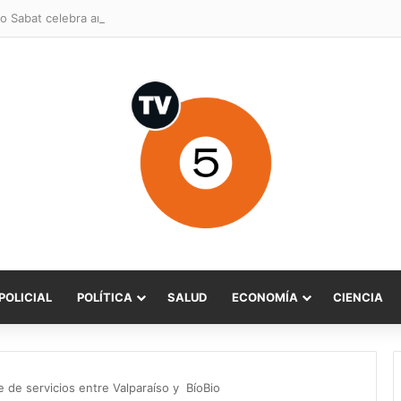
o Sabat celebra ampliación del subsidio hipotecario con viviendas de h
POLICIAL
POLÍTICA
SALUD
ECONOMÍA
CIENCIA
 de servicios entre Valparaíso y BíoBio