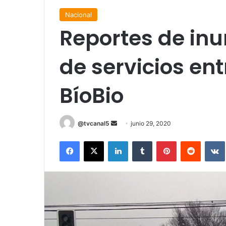
Nacional
Reportes de inu
de servicios en
BíoBio
Send
@tvcanal5
junio 29, 2020
an
Facebook
X
LinkedIn
Tumblr
Pinterest
Reddit
email