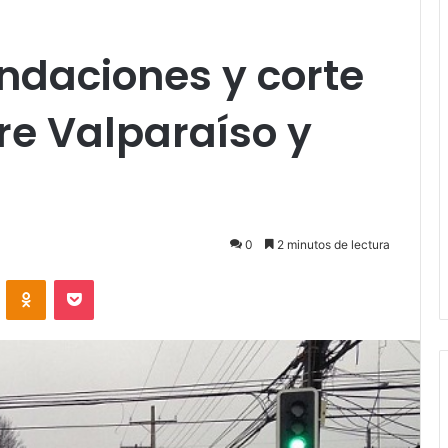
ndaciones y corte
tre Valparaíso y
0
2 minutos de lectura
VKontakte
Odnoklassniki
Pocket