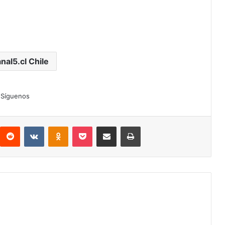
nal5.cl Chile
Síguenos
interest
Reddit
VKontakte
Odnoklassniki
Pocket
Compartir por correo electrónico
Imprimir