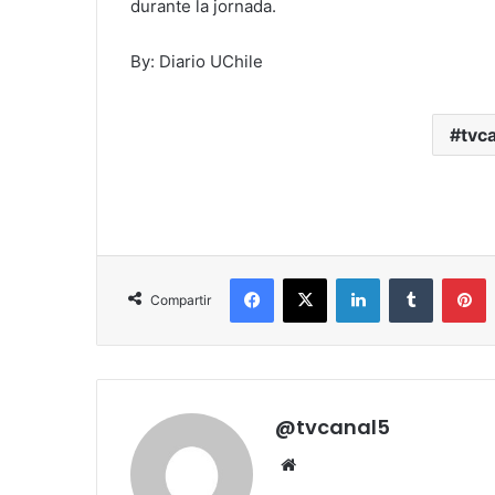
durante la jornada.
By: Diario UChile
tvca
Facebook
X
LinkedIn
Tumblr
P
Compartir
@tvcanal5
Sitio
web