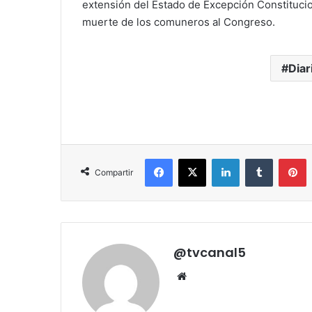
extensión del Estado de Excepción Constitucio
muerte de los comuneros al Congreso.
Diar
Facebook
X
LinkedIn
Tumblr
P
Compartir
@tvcanal5
Sitio
web