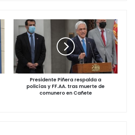
Presidente
Piñera
respalda
a
policías
y
FF.AA.
tras
muerte
Presidente Piñera respalda a
de
comunero
policías y FF.AA. tras muerte de
en
comunero en Cañete
Cañete