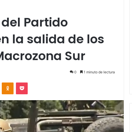
del Partido
 la salida de los
 Macrozona Sur
0
1 minuto de lectura
VKontakte
Odnoklassniki
Pocket