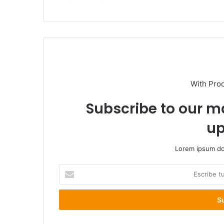
With Pro
Subscribe to our ma
up
Lorem ipsum dol
Escribe
tu
correo
electrónico