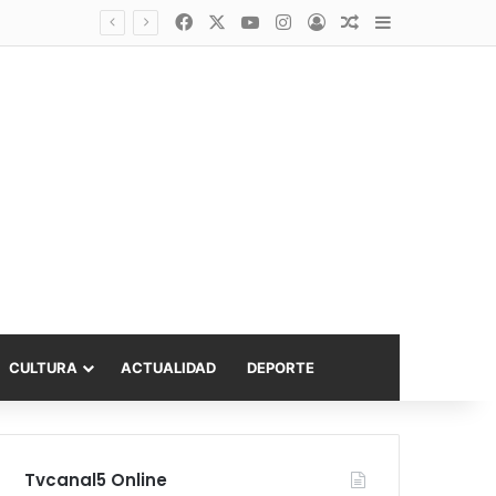
Facebook
X
YouTube
Instagram
Acceso
Publicación al a
Barra lateral
Diputado Sabat celebra ampliación del subsidio hipotecario con viviendas de hasta 6.000 UF
CULTURA
ACTUALIDAD
DEPORTE
Tvcanal5 Online