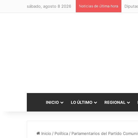
sábado, agosto 8 2026
Noticias de última hora
INICIO
LO ÚLTIMO
REGIONAL
Inicio
/
Política
/
Parlamentarios del Partido Comunis