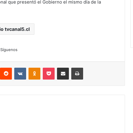
nal que presentó el Gobierno el mismo día de la
io tvcanal5.cl
Síguenos
interest
Reddit
VKontakte
Odnoklassniki
Pocket
Compartir por correo electrónico
Imprimir