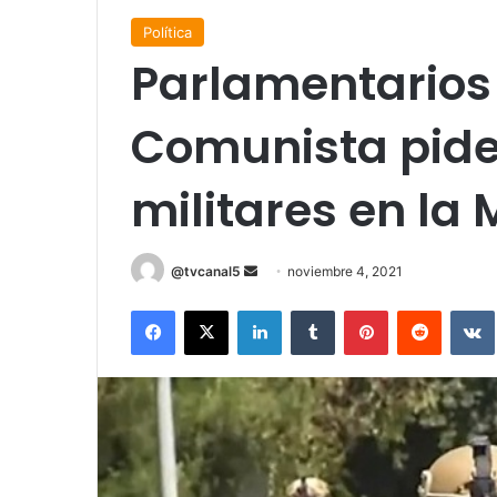
Política
Parlamentarios 
Comunista piden
militares en la
Send
@tvcanal5
noviembre 4, 2021
an
Facebook
X
LinkedIn
Tumblr
Pinterest
Reddit
email