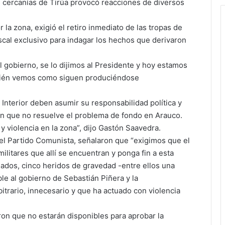
as cercanías de Tirúa provocó reacciones de diversos
la zona, exigió el retiro inmediato de las tropas de
iscal exclusivo para indagar los hechos que derivaron
al gobierno, se lo dijimos al Presidente y hoy estamos
bién vemos como siguen produciéndose
l Interior deben asumir su responsabilidad política y
ón que no resuelve el problema de fondo en Arauco.
y violencia en la zona”, dijo Gastón Saavedra.
el Partido Comunista, señalaron que “exigimos que el
ilitares que allí se encuentran y ponga fin a esta
dos, cinco heridos de gravedad -entre ellos una
e al gobierno de Sebastián Piñera y la
trario, innecesario y que ha actuado con violencia
on que no estarán disponibles para aprobar la