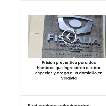
Prisión
preventiva
para
dos
hombres
que
ingresaron
a
robar
Prisión preventiva para dos
especies
y
hombres que ingresaron a robar
droga
especies y droga a un domicilio en
a
Valdivia
un
domicilio
en
Valdivia
Publicaciones relacionadas