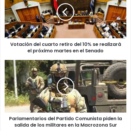
cuarto
retiro
del
10%
se
realizará
el
Votación del cuarto retiro del 10% se realizará
próximo
martes
el próximo martes en el Senado
en
el
Parlamentarios
Senado
del
Partido
Comunista
piden
la
salida
de
los
Parlamentarios del Partido Comunista piden la
militares
en
salida de los militares en la Macrozona Sur
la