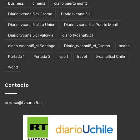
Business
cinema
diario puerto montt
Diario tvcanal5 cl Osorno
Diario tvcanal5.cl
Diario tvcanal5.cl La Union
Diario tvcanal5.cl Puerto Montt
Diario tvcanal5.cl Valdivia
diario tvcanal5_cl
diario tvcanal5_cl Santiago
Diario_tvcanal5_cl_Osorno
health
Portada 1
Portada 3
sport
travel
tvcanal5.cl Chile
world
Contacto
prensa@tvcanal5.cl