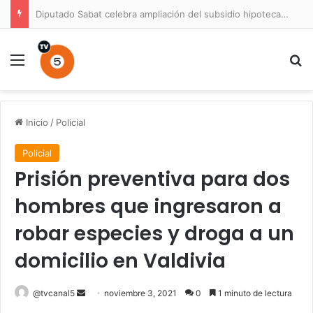
Diputado Sabat celebra ampliación del subsidio hipotecario con viviendas de hasta 6.000 UF
Menú
B
Inicio
/
Policial
Policial
Prisión preventiva para dos
hombres que ingresaron a
robar especies y droga a un
domicilio en Valdivia
Send
@tvcanal5
noviembre 3, 2021
0
1 minuto de lectura
an