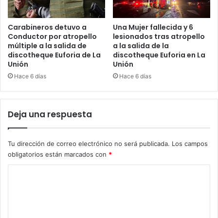
Carabineros detuvo a
Una Mujer fallecida y 6
Conductor por atropello
lesionados tras atropello
múltiple a la salida de
a la salida de la
discotheque Euforia de La
discotheque Euforia en La
Unión
Unión
Hace 6 días
Hace 6 días
Deja una respuesta
Tu dirección de correo electrónico no será publicada.
Los campos
obligatorios están marcados con
*
C
o
m
e