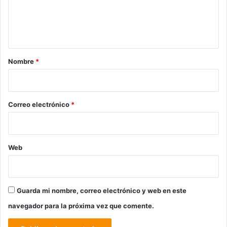
n
t
a
r
Nombre
*
i
o
*
Correo electrónico
*
Web
Guarda mi nombre, correo electrónico y web en este
navegador para la próxima vez que comente.