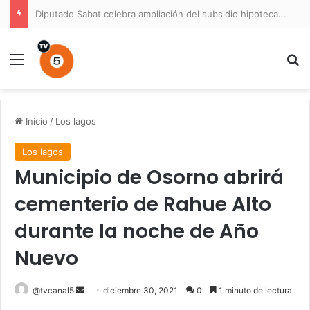
Diputado Sabat celebra ampliación del subsidio hipotecario con viviendas de hasta 6.000 UF
Menú
B
Inicio
/
Los lagos
Los lagos
Municipio de Osorno abrirá
cementerio de Rahue Alto
durante la noche de Año
Nuevo
Send
@tvcanal5
diciembre 30, 2021
0
1 minuto de lectura
an