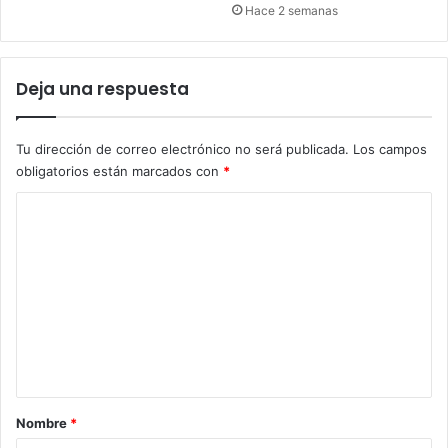
Hace 2 semanas
Deja una respuesta
Tu dirección de correo electrónico no será publicada.
Los campos
obligatorios están marcados con
*
C
o
m
e
n
t
a
r
Nombre
*
i