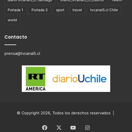
Portada 1
Portada 3
sport
travel
tvcanal5.cl Chile
world
Contacto
prensa@tvcanal5.cl
© Copyright 2026, Todos los derechos reservados |
Facebook
X
YouTube
Instagram