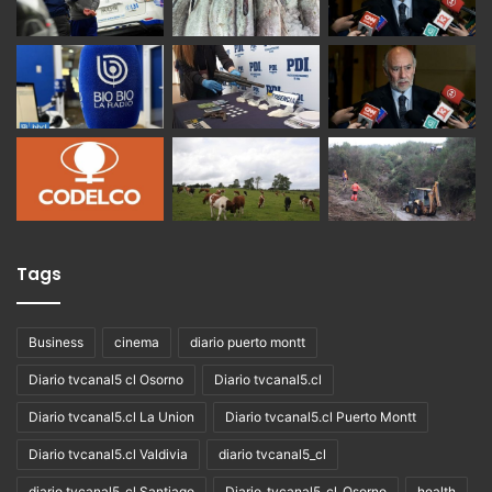
Tags
Business
cinema
diario puerto montt
Diario tvcanal5 cl Osorno
Diario tvcanal5.cl
Diario tvcanal5.cl La Union
Diario tvcanal5.cl Puerto Montt
Diario tvcanal5.cl Valdivia
diario tvcanal5_cl
diario tvcanal5_cl Santiago
Diario_tvcanal5_cl_Osorno
health