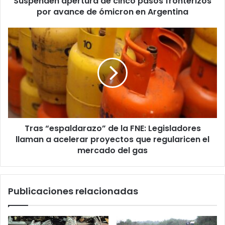
Suspenden apertura de cinco pasos fronterizos
en
por avance de ómicron en Argentina
Argentina
Tras
“espaldarazo”
de
la
FNE:
Legisladores
llaman
a
acelerar
Tras “espaldarazo” de la FNE: Legisladores
proyectos
que
llaman a acelerar proyectos que regularicen el
regularicen
mercado del gas
el
mercado
del
Publicaciones relacionadas
gas