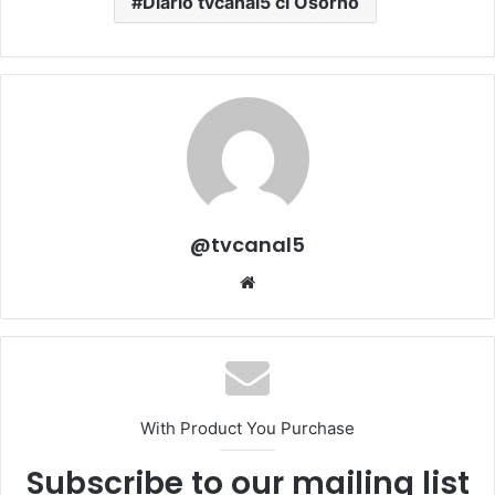
Diario tvcanal5 cl Osorno
@tvcanal5
Sitio
web
With Product You Purchase
Subscribe to our mailing list