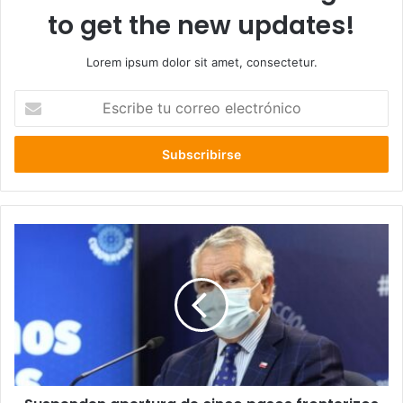
to get the new updates!
Lorem ipsum dolor sit amet, consectetur.
Escribe
tu
correo
electrónico
Suspenden
apertura
de
cinco
pasos
fronterizos
por
avance
de
ómicron