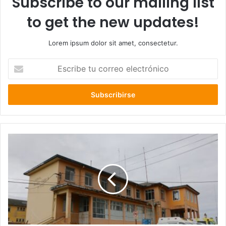
Subscribe to our mailing list
to get the new updates!
Lorem ipsum dolor sit amet, consectetur.
Escribe
tu
correo
electrónico
Caso
fraude
de
1500
millones
hospital
Juan
Morey
de