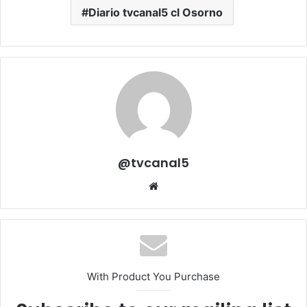
Diario tvcanal5 cl Osorno
@tvcanal5
Sitio
web
With Product You Purchase