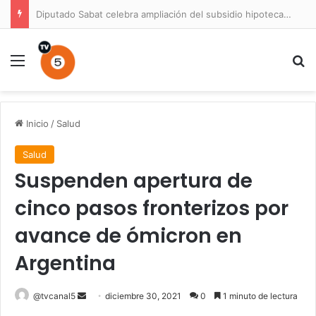
Diputado Sabat celebra ampliación del subsidio hipotecario con viviendas de hasta 6.000 UF
Menú
B
Inicio
/
Salud
Salud
Suspenden apertura de
cinco pasos fronterizos por
avance de ómicron en
Argentina
Send
@tvcanal5
diciembre 30, 2021
0
1 minuto de lectura
an