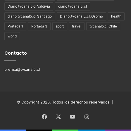
Diario tvcanal5.cl Valdivia
diario tvcanal5_cl
diario tvcanal5_cl Santiago
Diario_tvcanal5_cl_Osorno
health
Portada 1
Portada 3
sport
travel
tvcanal5.cl Chile
world
Contacto
prensa@tvcanal5.cl
© Copyright 2026, Todos los derechos reservados |
Facebook
X
YouTube
Instagram