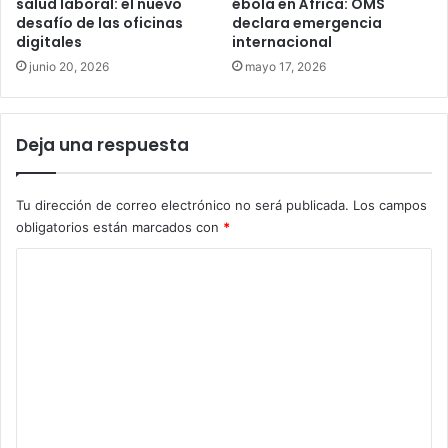
salud laboral: el nuevo
ébola en África: OMS
desafío de las oficinas
declara emergencia
digitales
internacional
junio 20, 2026
mayo 17, 2026
Deja una respuesta
Tu dirección de correo electrónico no será publicada.
Los campos
obligatorios están marcados con
*
C
o
m
e
n
t
a