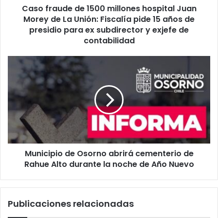
Caso fraude de 1500 millones hospital Juan
La
Unión:
Morey de La Unión: Fiscalía pide 15 años de
Fiscalía
presidio para ex subdirector y exjefe de
pide
contabilidad
15
años
Municipio
de
de
presidio
Osorno
para
abrirá
ex
cementerio
subdirector
de
y
Rahue
exjefe
Alto
de
durante
contabilidad
Municipio de Osorno abrirá cementerio de
la
noche
Rahue Alto durante la noche de Año Nuevo
de
Año
Nuevo
Publicaciones relacionadas