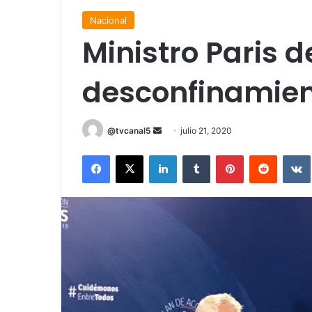
Nacional
Ministro Paris 
desconfinamien
Send
@tvcanal5
julio 21, 2020
an
Facebook
X
LinkedIn
Tumblr
Pinterest
Reddit
email