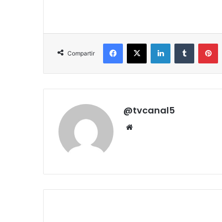
Facebook
X
LinkedIn
Tumblr
P
Compartir
@tvcanal5
Sitio
web