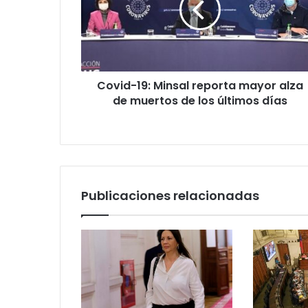
mayor
alza
de
muertos
de
Covid-19: Minsal reporta mayor alza
los
últimos
de muertos de los últimos días
días
Publicaciones relacionadas