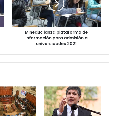
información
para
admisión
a
universidades
Mineduc lanza plataforma de
2021
información para admisión a
universidades 2021