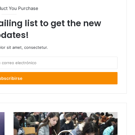
duct You Purchase
iling list to get the new
dates!
or sit amet, consectetur.
Mineduc
lanza
plataforma
de