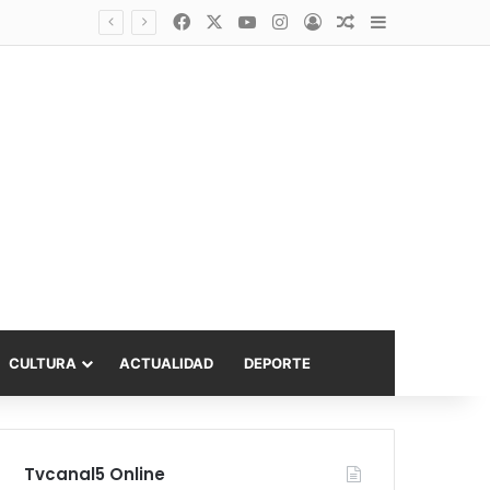
Facebook
X
YouTube
Instagram
Acceso
Publicación al a
Barra lateral
Diputado Sabat celebra ampliación del subsidio hipotecario con viviendas de hasta 6.000 UF
CULTURA
ACTUALIDAD
DEPORTE
Tvcanal5 Online