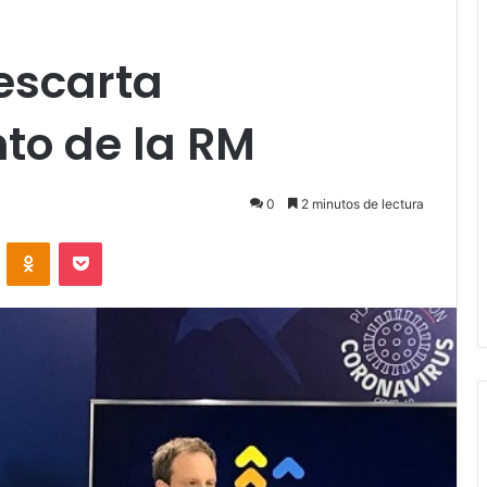
descarta
to de la RM
0
2 minutos de lectura
VKontakte
Odnoklassniki
Pocket