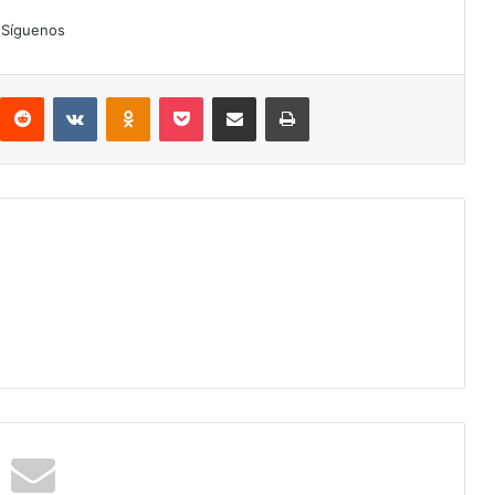
Síguenos
interest
Reddit
VKontakte
Odnoklassniki
Pocket
Compartir por correo electrónico
Imprimir