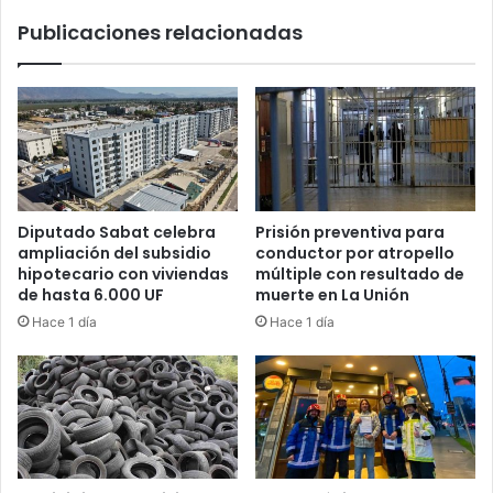
en
Publicaciones relacionadas
Puerto
Montt
Diputado Sabat celebra
Prisión preventiva para
ampliación del subsidio
conductor por atropello
hipotecario con viviendas
múltiple con resultado de
de hasta 6.000 UF
muerte en La Unión
Hace 1 día
Hace 1 día