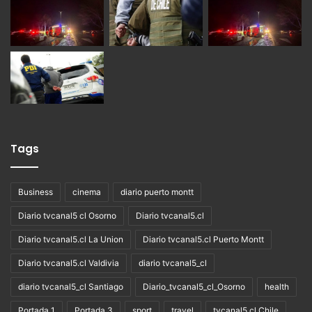
Tags
Business
cinema
diario puerto montt
Diario tvcanal5 cl Osorno
Diario tvcanal5.cl
Diario tvcanal5.cl La Union
Diario tvcanal5.cl Puerto Montt
Diario tvcanal5.cl Valdivia
diario tvcanal5_cl
diario tvcanal5_cl Santiago
Diario_tvcanal5_cl_Osorno
health
Portada 1
Portada 3
sport
travel
tvcanal5.cl Chile