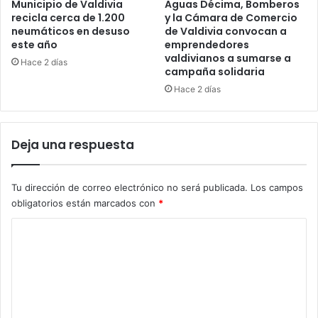
Municipio de Valdivia
Aguas Décima, Bomberos
recicla cerca de 1.200
y la Cámara de Comercio
neumáticos en desuso
de Valdivia convocan a
este año
emprendedores
valdivianos a sumarse a
Hace 2 días
campaña solidaria
Hace 2 días
Deja una respuesta
Tu dirección de correo electrónico no será publicada.
Los campos
obligatorios están marcados con
*
C
o
m
e
n