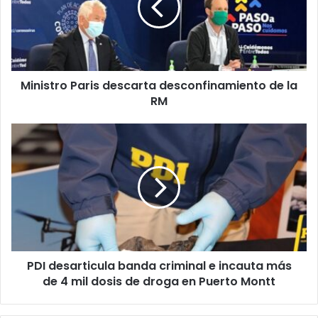
de
la
RM
Ministro Paris descarta desconfinamiento de la
RM
PDI
desarticula
banda
criminal
e
incauta
más
de
4
PDI desarticula banda criminal e incauta más
mil
dosis
de 4 mil dosis de droga en Puerto Montt
de
droga