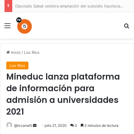
Diputado Sabat celebra ampliación del subsidio hipotecario con viviendas de hasta 6.000 UF
Menú
B
Inicio
/
Los Ríos
Los Ríos
Mineduc lanza plataforma
de información para
admisión a universidades
2021
Send
@tvcanal5
julio 21, 2020
0
3 minutos de lectura
an