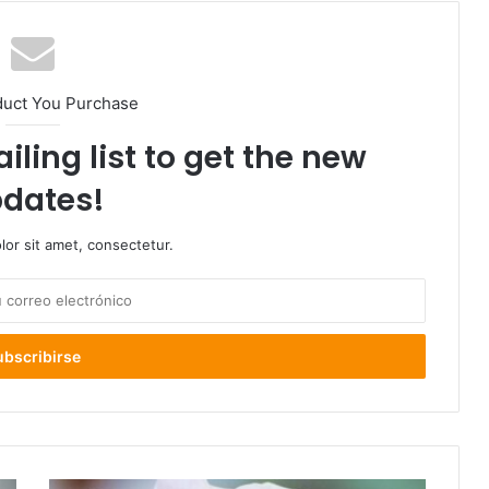
duct You Purchase
iling list to get the new
dates!
or sit amet, consectetur.
Cinco