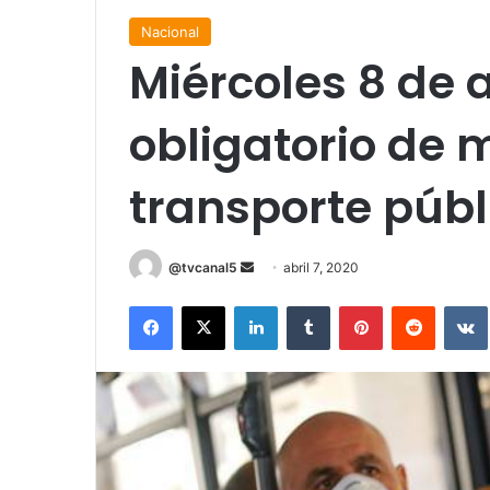
Nacional
Miércoles 8 de a
obligatorio de 
transporte públ
Send
@tvcanal5
abril 7, 2020
an
Facebook
X
LinkedIn
Tumblr
Pinterest
Reddit
email