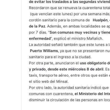
de evitar los traslados a las segundas vivien
Recordaron que se renueva la cuarentena tota
(que vencían este lunes) por una semana más, h
cordón sanitario para la comuna de
Hualpén
,
de la Paz
. Además, en ambas localidades se apl
por 7 días. “
Son comunas muy vecinas y tienen
enfermedad
”, explicó el ministro Mañalich.
La autoridad señaló también que este lunes a 
Puerto Williams
, ya que no se presentaron n
sanitario para el ingreso a la ciudad.
Por otra parte, anunciaron el
uso obligatorio d
y privado, desde este miércoles 8 de abril
. Es
taxis, transporte aéreo, entre otros que están 
el sitio web del Minsal.
Por otro lado, la autoridad sanitaria indicó qu
comunas con cuarentena,
el Ministerio del In
disminuir la circulación de las personas en loc