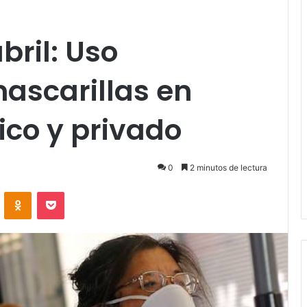
bril: Uso
mascarillas en
ico y privado
0
2 minutos de lectura
VKontakte
Odnoklassniki
Pocket