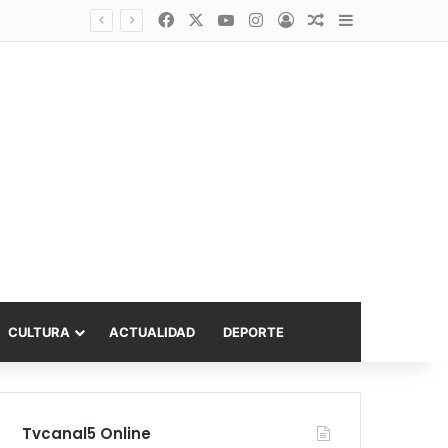
Facebook
X
YouTube
Instagram
Acceso
Publicación al a
Barra lateral
Diputado Sabat celebra ampliación del subsidio hipotecario con viviendas de hasta 6.000 UF
CULTURA
ACTUALIDAD
DEPORTE
Tvcanal5 Online