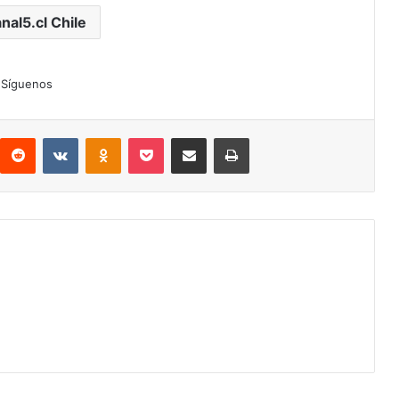
nal5.cl Chile
Síguenos
interest
Reddit
VKontakte
Odnoklassniki
Pocket
Compartir por correo electrónico
Imprimir