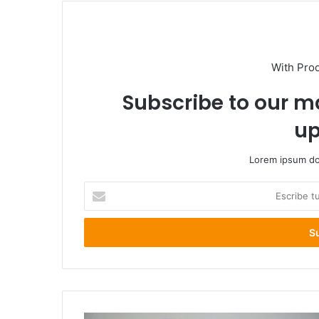
With Pro
Subscribe to our ma
up
Lorem ipsum dol
Escribe
tu
correo
electrónico
Violencia