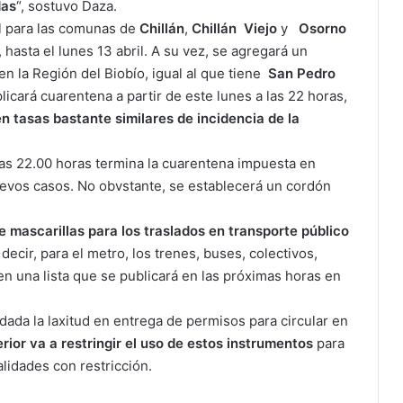
das
“, sostuvo Daza.
l para las comunas de
Chillán
,
Chillán
Viejo
y
Osorno
asta el lunes 13 abril. A su vez, se agregará un
 en la Región del Biobío, igual al que tiene
San Pedro
icará cuarentena a partir de este lunes a las 22 horas,
 tasas bastante similares de incidencia de la
las 22.00 horas termina la cuarentena impuesta en
uevos casos. No obvstante, se establecerá un cordón
e mascarillas para los traslados en transporte público
 decir, para el metro, los trenes, buses, colectivos,
en una lista que se publicará en las próximas horas en
e dada la laxitud en entrega de permisos para circular en
terior va a restringir el uso de estos instrumentos
para
alidades con restricción.