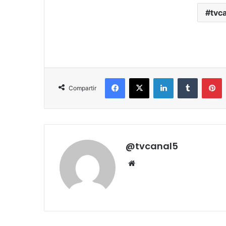
tvca
Facebook
X
LinkedIn
Tumblr
P
Compartir
@tvcanal5
Sitio
web