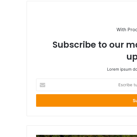
With Pro
Subscribe to our ma
up
Lorem ipsum dol
Escribe
tu
correo
electrónico