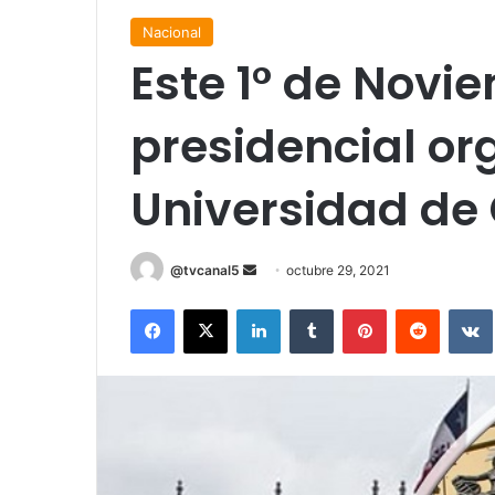
Nacional
Este 1° de Novi
presidencial or
Universidad de 
Send
@tvcanal5
octubre 29, 2021
an
Facebook
X
LinkedIn
Tumblr
Pinterest
Reddit
email