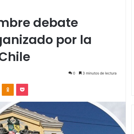
embre debate
ganizado por la
Chile
0
3 minutos de lectura
VKontakte
Odnoklassniki
Pocket