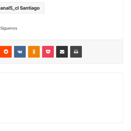
canal5_cl Santiago
Síguenos
interest
Reddit
VKontakte
Odnoklassniki
Pocket
Compartir por correo electrónico
Imprimir