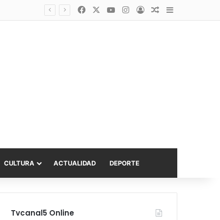
Facebook
X
YouTube
Instagram
Acceso
Publicación al a
Barra lateral
Diputado Sabat celebra ampliación del subsidio hipotecario con viviendas de hasta 6.000 UF
CULTURA
ACTUALIDAD
DEPORTE
Tvcanal5 Online