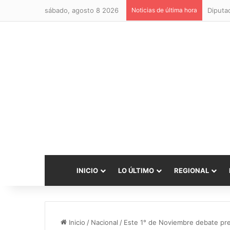
sábado, agosto 8 2026
Noticias de última hora
INICIO
LO ÚLTIMO
REGIONAL
Inicio
/
Nacional
/
Este 1° de Noviembre debate pres