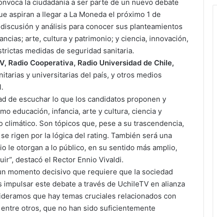
 convoca la ciudadanía a ser parte de un nuevo debate
que aspiran a llegar a La Moneda el próximo 1 de
 discusión y análisis para conocer sus planteamientos
ncias; arte, cultura y patrimonio; y ciencia, innovación,
strictas medidas de seguridad sanitaria.
V, Radio Cooperativa, Radio Universidad de Chile,
tarias y universitarias del país, y otros medios
.
dad de escuchar lo que los candidatos proponen y
o educación, infancia, arte y cultura, ciencia y
io climático. Son tópicos que, pese a su trascendencia,
e rigen por la lógica del rating. También será una
io le otorgan a lo público, en su sentido más amplio,
ir”, destacó el Rector Ennio Vivaldi.
n momento decisivo que requiere que la sociedad
 impulsar este debate a través de UchileTV en alianza
ideramos que hay temas cruciales relacionados con
 entre otros, que no han sido suficientemente