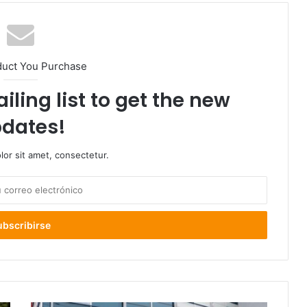
duct You Purchase
iling list to get the new
dates!
or sit amet, consectetur.