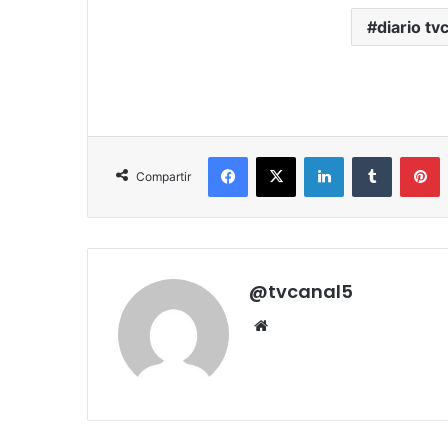
diario tv
Facebook
X
LinkedIn
Tumblr
P
Compartir
@tvcanal5
Sitio
web