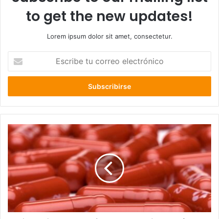
to get the new updates!
Lorem ipsum dolor sit amet, consectetur.
Escribe
tu
correo
electrónico
Reino
Unido
se
transforma
en
el
primer
país
que