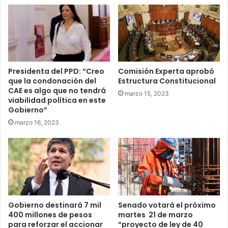
meses
Presidenta del PPD: “Creo
Comisión Experta aprobó
que la condonación del
Estructura Constitucional
CAE es algo que no tendrá
marzo 15, 2023
viabilidad política en este
Gobierno”
marzo 16, 2023
Gobierno destinará 7 mil
Senado votará el próximo
400 millones de pesos
martes 21 de marzo
para reforzar el accionar
“proyecto de ley de 40