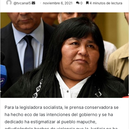
Send
@tvcanal5
noviembre 6, 2021
0
4 minutos de lectura
an
email
Para la legisladora socialista, le prensa conservadora se
ha hecho eco de las intenciones del gobierno y se ha
dedicado ha estigmatizar al pueblo mapuche,
adjudicándole hechos de violencia que la Justicia no ha