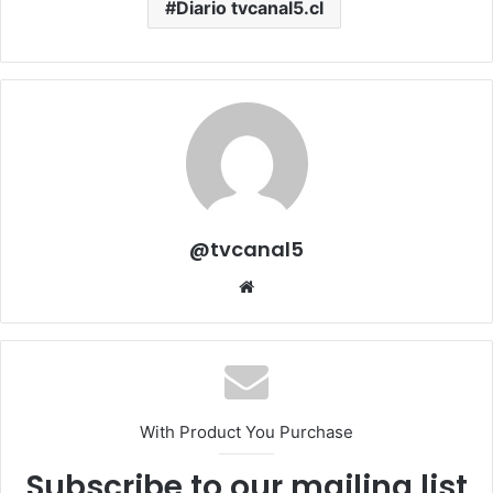
Diario tvcanal5.cl
@tvcanal5
Sitio
web
With Product You Purchase
Subscribe to our mailing list