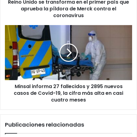
Reino Unido se transforma en el primer país que
aprueba
la
aprueba la píldora de Merck contra el
píldora
coronavirus
de
Merck
Minsal
contra
informa
el
27
coronavirus
fallecidos
y
2895
nuevos
casos
de
Minsal informa 27 fallecidos y 2895 nuevos
Covid-
19,
casos de Covid-19, la cifra más alta en casi
la
cuatro meses
cifra
más
alta
Publicaciones relacionadas
en
casi
cuatro