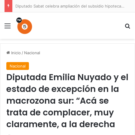
Diputado Sabat celebra ampliación del subsidio hipotecario con viviendas de hasta 6.000 UF
Menú
B
Inicio
/
Nacional
Nacional
Diputada Emilia Nuyado y el
estado de excepción en la
macrozona sur: “Acá se
trata de complacer, muy
claramente, a la derecha