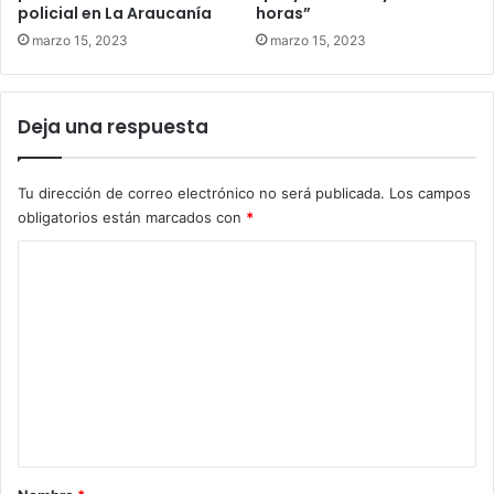
policial en La Araucanía
horas”
marzo 15, 2023
marzo 15, 2023
Deja una respuesta
Tu dirección de correo electrónico no será publicada.
Los campos
obligatorios están marcados con
*
C
o
m
e
n
t
a
r