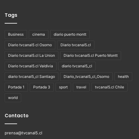
Tags
Business
cinema
diario puerto montt
Diario tvcanal5 cl Osorno
Diario tvcanal5.cl
Diario tvcanal5.cl La Union
Diario tvcanal5.cl Puerto Montt
Diario tvcanal5.cl Valdivia
diario tvcanal5_cl
diario tvcanal5_cl Santiago
Diario_tvcanal5_cl_Osorno
health
Portada 1
Portada 3
sport
travel
tvcanal5.cl Chile
world
Contacto
prensa@tvcanal5.cl