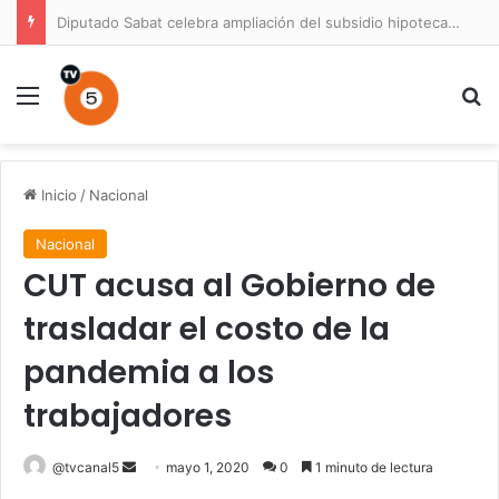
Diputado Sabat celebra ampliación del subsidio hipotecario con viviendas de hasta 6.000 UF
Menú
B
Inicio
/
Nacional
Nacional
CUT acusa al Gobierno de
trasladar el costo de la
pandemia a los
trabajadores
Send
@tvcanal5
mayo 1, 2020
0
1 minuto de lectura
an