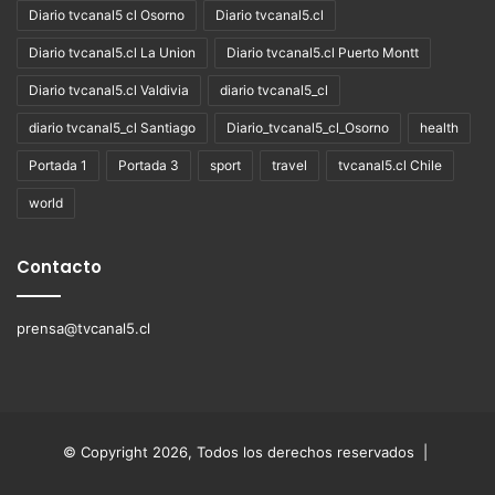
Diario tvcanal5 cl Osorno
Diario tvcanal5.cl
Diario tvcanal5.cl La Union
Diario tvcanal5.cl Puerto Montt
Diario tvcanal5.cl Valdivia
diario tvcanal5_cl
diario tvcanal5_cl Santiago
Diario_tvcanal5_cl_Osorno
health
Portada 1
Portada 3
sport
travel
tvcanal5.cl Chile
world
Contacto
prensa@tvcanal5.cl
© Copyright 2026, Todos los derechos reservados |