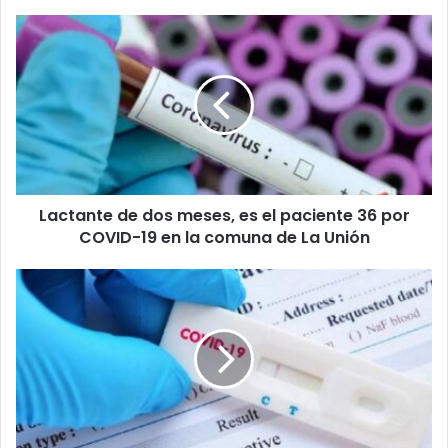
Lactante
de
dos
meses,
es
el
paciente
36
por
Lactante de dos meses, es el paciente 36 por
COVID-
19
COVID-19 en la comuna de La Unión
en
la
196
comuna
casos
de
por
La
COVID-
Unión
19
en
Los
Ríos:
La