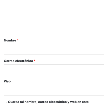
m
e
n
t
a
r
Nombre
*
i
o
*
Correo electrónico
*
Web
Guarda mi nombre, correo electrónico y web en este