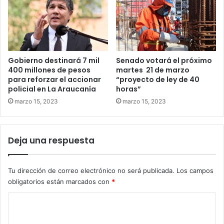
Gobierno destinará 7 mil
Senado votará el próximo
400 millones de pesos
martes 21 de marzo
para reforzar el accionar
“proyecto de ley de 40
policial en La Araucanía
horas”
marzo 15, 2023
marzo 15, 2023
Deja una respuesta
Tu dirección de correo electrónico no será publicada.
Los campos
obligatorios están marcados con
*
C
o