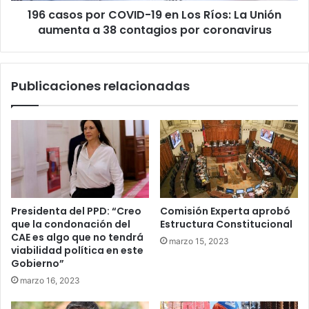
196 casos por COVID-19 en Los Ríos: La Unión
Unión
aumenta
aumenta a 38 contagios por coronavirus
a
38
contagios
Publicaciones relacionadas
por
coronavirus
Presidenta del PPD: “Creo
Comisión Experta aprobó
que la condonación del
Estructura Constitucional
CAE es algo que no tendrá
marzo 15, 2023
viabilidad política en este
Gobierno”
marzo 16, 2023