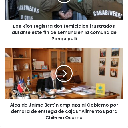
frustrados
durante
este
fin
Los Ríos registra dos femicidios frustrados
de
semana
durante este fin de semana en la comuna de
en
Panguipulli
la
comuna
Alcalde
de
Jaime
Panguipulli
Bertín
emplaza
al
Gobierno
por
demora
de
Alcalde Jaime Bertín emplaza al Gobierno por
entrega
de
demora de entrega de cajas “Alimentos para
cajas
Chile en Osorno
“Alimentos