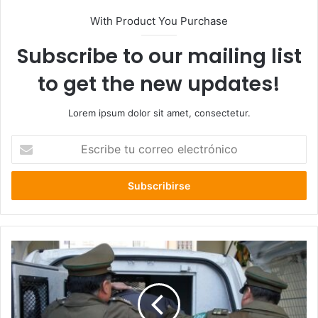
With Product You Purchase
Subscribe to our mailing list
to get the new updates!
Lorem ipsum dolor sit amet, consectetur.
Escribe
tu
correo
electrónico
Los
Ríos
registra
dos
femicidios