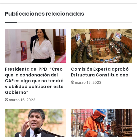
para
Chile
Publicaciones relacionadas
en
Osorno
Presidenta del PPD: “Creo
Comisión Experta aprobó
que la condonación del
Estructura Constitucional
CAE es algo que no tendrá
marzo 15, 2023
viabilidad política en este
Gobierno”
marzo 16, 2023