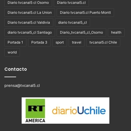
Diario tvcanal5 cl Osorno
Diario tvcanal5.cl
Diario tvcanal5.cl La Union
Diario tvcanal5.cl Puerto Montt
Diario tvcanal5.cl Valdivia
diario tvcanal5_cl
diario tvcanal5_cl Santiago
Diario_tvcanal5_cl_Osorno
health
Portada 1
Portada 3
sport
travel
tvcanal5.cl Chile
world
Contacto
prensa@tvcanal5.cl