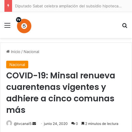
Diputado Sabat celebra ampliación del subsidio hipotecario con viviendas de hasta 6.000 UF
Menú
B
Inicio
/
Nacional
Nacional
COVID-19: Minsal renueva
cuarentenas vigentes y
adhiere a cinco comunas
más
Send
@tvcanal5
junio 24, 2020
0
2 minutos de lectura
an