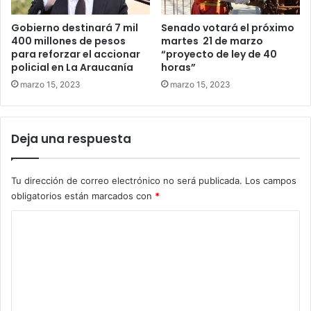
Gobierno destinará 7 mil
Senado votará el próximo
400 millones de pesos
martes 21 de marzo
para reforzar el accionar
“proyecto de ley de 40
policial en La Araucanía
horas”
marzo 15, 2023
marzo 15, 2023
Deja una respuesta
Tu dirección de correo electrónico no será publicada.
Los campos
obligatorios están marcados con
*
C
o
m
e
n