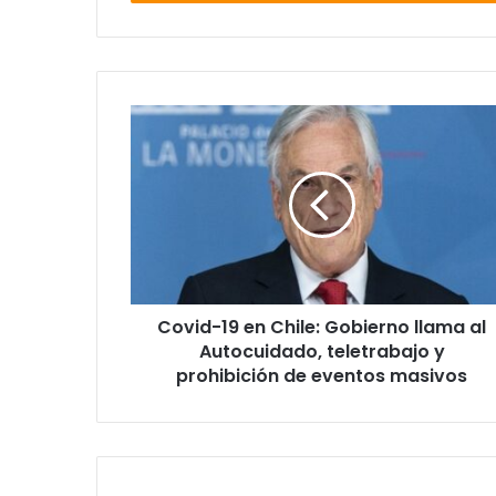
Covid-
19
en
Chile:
Gobierno
llama
al
Autocuidado,
teletrabajo
Covid-19 en Chile: Gobierno llama al
y
prohibición
Autocuidado, teletrabajo y
de
prohibición de eventos masivos
eventos
masivos