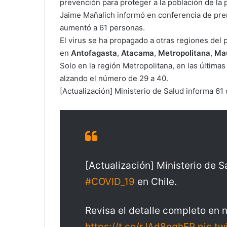
prevención para proteger a la población de la
Jaime Mañalich informó en conferencia de pre
aumentó a 61 personas.
El virus se ha propagado a otras regiones del
en
Antofagasta
,
Atacama
,
Metropolitana
,
Ma
Solo en la región Metropolitana, en las última
alzando el número de 29 a 40.
[Actualización] Ministerio de Salud informa 6
[Actualización] Ministerio de 
#COVID_19
en Chile.
Revisa el detalle completo en n
https://t.co/rJAd8eqhEP
pic.tw