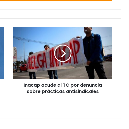
Inacap
acude
al
TC
por
denuncia
sobre
prácticas
antisindicales
Inacap acude al TC por denuncia
sobre prácticas antisindicales