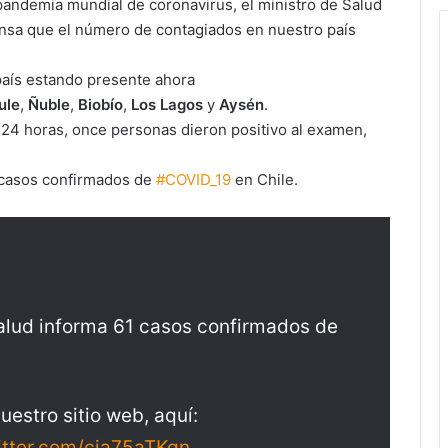
 pandemia mundial de coronavirus, el ministro de Salud
nsa que el número de contagiados en nuestro país
 país estando presente ahora
ule
,
Ñuble
,
Biobío
,
Los Lagos
y
Aysén
.
s 24 horas, once personas dieron positivo al examen,
1 casos confirmados de
#COVID_19
en Chile.
Salud informa 61 casos confirmados de
uestro sitio web, aquí:
itter.com/cja75aTKgn