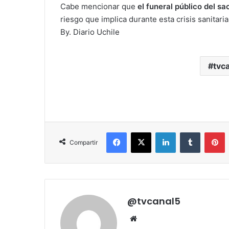
Cabe mencionar que
el funeral público del s
riesgo que implica durante esta crisis sanitaria
By. Diario Uchile
tvca
Facebook
X
LinkedIn
Tumblr
P
Compartir
@tvcanal5
Sitio