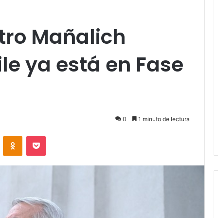
tro Mañalich
le ya está en Fase
0
1 minuto de lectura
VKontakte
Odnoklassniki
Pocket