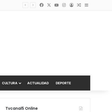
Facebook
X
YouTube
Instagram
Acceso
Publicación al a
Barra lateral
Diputado Sabat celebra ampliación del subsidio hipotecario con viviendas de hasta 6.000 UF
CULTURA
ACTUALIDAD
DEPORTE
Tvcanal5 Online