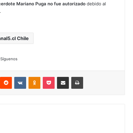
acerdote Mariano Puga no fue autorizado
debido al
.
nal5.cl Chile
Síguenos
interest
Reddit
VKontakte
Odnoklassniki
Pocket
Compartir por correo electrónico
Imprimir