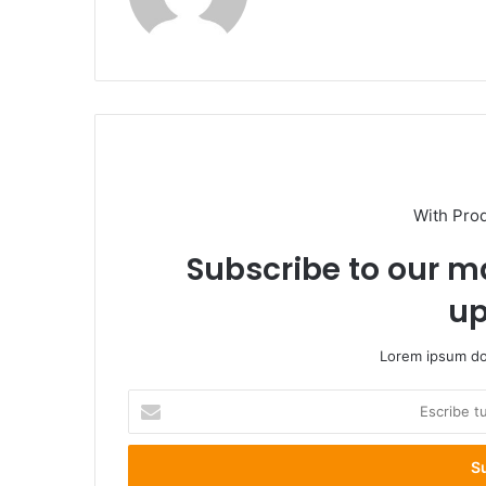
web
With Pro
Subscribe to our ma
up
Lorem ipsum dol
Escribe
tu
correo
electrónico