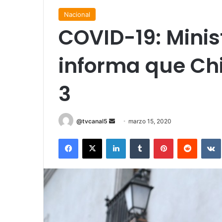
Nacional
COVID-19: Minis
informa que Chi
3
Send
@tvcanal5
marzo 15, 2020
an
Facebook
X
LinkedIn
Tumblr
Pinterest
Reddit
email