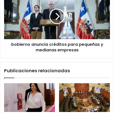
drogas
anuncia
en
créditos
Puerto
para
Montt
pequeñas
y
medianas
empresas
Gobierno anuncia créditos para pequeñas y
medianas empresas
Publicaciones relacionadas