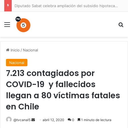
Diputado Sabat celebra ampliación del subsidio hipotecario con viviendas de hasta 6.000 UF
Menú
B
Inicio
/
Nacional
Nacional
7.213 contagiados por
COVID-19 y fallecidos
llegan a 80 víctimas fatales
en Chile
Send
@tvcanal5
abril 12, 2020
0
1 minuto de lectura
an