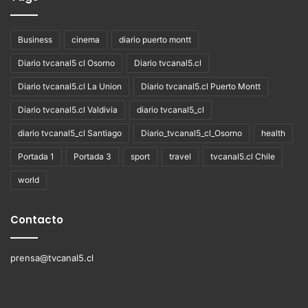
Business
cinema
diario puerto montt
Diario tvcanal5 cl Osorno
Diario tvcanal5.cl
Diario tvcanal5.cl La Union
Diario tvcanal5.cl Puerto Montt
Diario tvcanal5.cl Valdivia
diario tvcanal5_cl
diario tvcanal5_cl Santiago
Diario_tvcanal5_cl_Osorno
health
Portada 1
Portada 3
sport
travel
tvcanal5.cl Chile
world
Contacto
prensa@tvcanal5.cl