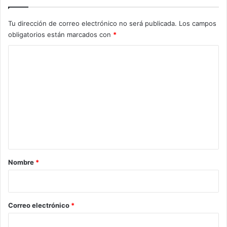
Tu dirección de correo electrónico no será publicada.
Los campos
obligatorios están marcados con
*
C
o
m
e
n
t
a
r
Nombre
*
i
o
*
Correo electrónico
*