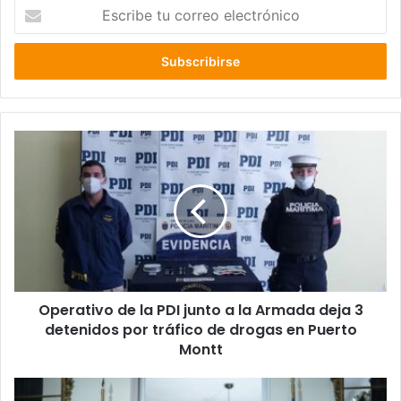
Escribe
tu
correo
electrónico
Operativo
de
la
PDI
junto
a
la
Armada
deja
Operativo de la PDI junto a la Armada deja 3
3
detenidos
detenidos por tráfico de drogas en Puerto
por
Montt
tráfico
de
Gobierno