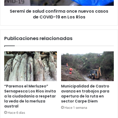
COVID-
Seremi de salud confirma once nuevos casos
19
en
de COVID-19 en Los Ríos
Los
Ríos
Publicaciones relacionadas
“Paremos el Merluzeo”
Municipalidad de Castro
Sernapesca Los Ríos invita
avanza en trabajos para
a la ciudadanía a respetar
apertura de la ruta en
la veda de la merluza
sector Carpe Diem
austral
Hace 1 semana
Hace 6 días