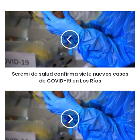
Seremi
de
salud
confirma
siete
nuevos
casos
de
COVID-
Seremi de salud confirma siete nuevos casos
19
en
de COVID-19 en Los Ríos
Los
Ríos
Seremi
de
salud
confirma
once
nuevos
casos
de