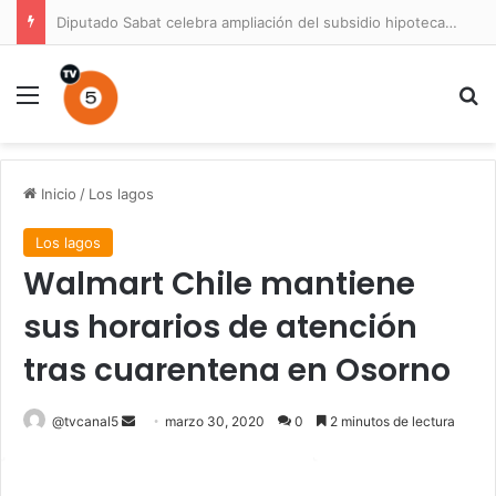
Diputado Sabat celebra ampliación del subsidio hipotecario con viviendas de hasta 6.000 UF
Menú
B
Inicio
/
Los lagos
Los lagos
Walmart Chile mantiene
sus horarios de atención
tras cuarentena en Osorno
Send
@tvcanal5
marzo 30, 2020
0
2 minutos de lectura
an
email