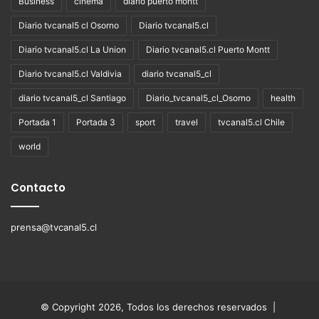
Business
cinema
diario puerto montt
Diario tvcanal5 cl Osorno
Diario tvcanal5.cl
Diario tvcanal5.cl La Union
Diario tvcanal5.cl Puerto Montt
Diario tvcanal5.cl Valdivia
diario tvcanal5_cl
diario tvcanal5_cl Santiago
Diario_tvcanal5_cl_Osorno
health
Portada 1
Portada 3
sport
travel
tvcanal5.cl Chile
world
Contacto
prensa@tvcanal5.cl
© Copyright 2026, Todos los derechos reservados |