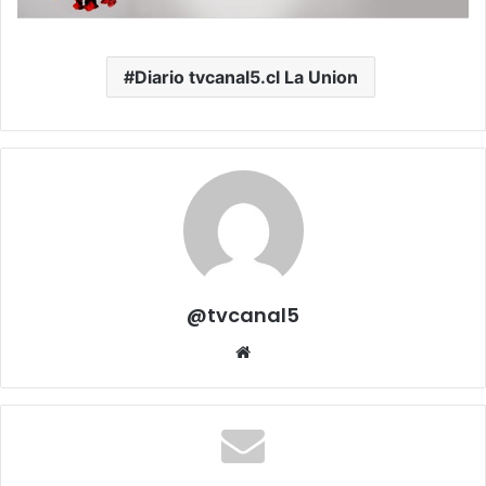
Diario tvcanal5.cl La Union
@tvcanal5
Sitio
web