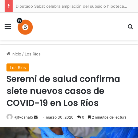
Diputado Sabat celebra ampliación del subsidio hipotecario con viviendas de hasta 6.000 UF
Menú
B
Inicio
/
Los Ríos
Los Ríos
Seremi de salud confirma
siete nuevos casos de
COVID-19 en Los Ríos
Send
@tvcanal5
marzo 30, 2020
0
2 minutos de lectura
an
email