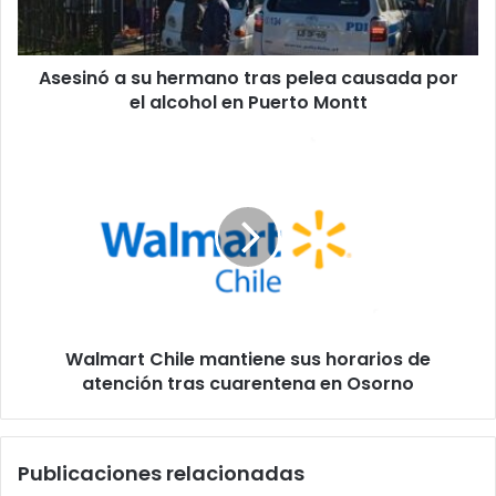
causada
por
el
Asesinó a su hermano tras pelea causada por
alcohol
en
el alcohol en Puerto Montt
Puerto
Montt
Walmart
Chile
mantiene
sus
horarios
de
atención
tras
cuarentena
Walmart Chile mantiene sus horarios de
en
Osorno
atención tras cuarentena en Osorno
Publicaciones relacionadas