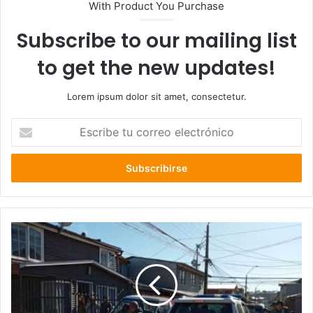
With Product You Purchase
Subscribe to our mailing list
to get the new updates!
Lorem ipsum dolor sit amet, consectetur.
Escribe
tu
correo
electrónico
Asesinó
a
su
hermano
tras
pelea