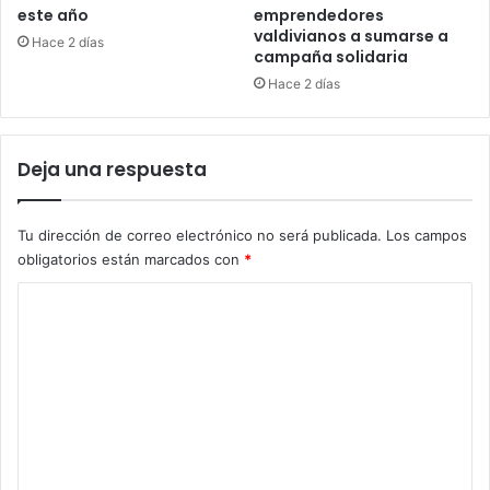
este año
emprendedores
valdivianos a sumarse a
Hace 2 días
campaña solidaria
Hace 2 días
Deja una respuesta
Tu dirección de correo electrónico no será publicada.
Los campos
obligatorios están marcados con
*
C
o
m
e
n
t