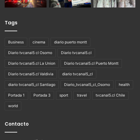
Tags
Business
cinema
diario puerto montt
Diario tvcanal5 cl Osorno
Diario tvcanal5.cl
Diario tvcanal5.cl La Union
Diario tvcanal5.cl Puerto Montt
Diario tvcanal5.cl Valdivia
diario tvcanal5_cl
diario tvcanal5_cl Santiago
Diario_tvcanal5_cl_Osorno
health
Portada 1
Portada 3
sport
travel
tvcanal5.cl Chile
world
Contacto