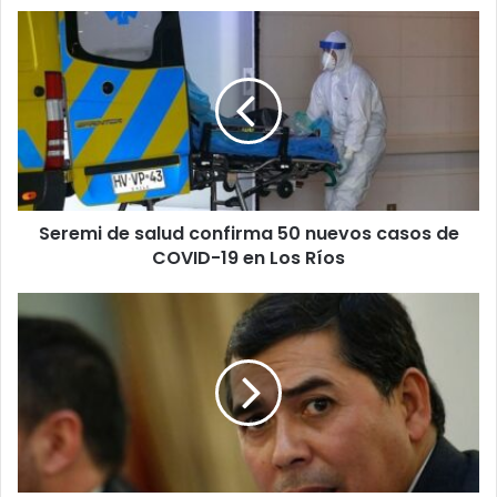
Seremi
de
salud
confirma
50
nuevos
casos
de
COVID-
Seremi de salud confirma 50 nuevos casos de
19
en
COVID-19 en Los Ríos
Los
Ríos
Diputado
Soto:
“Plan
Zeta
de
Piñera”:
“Me
recuerda
a