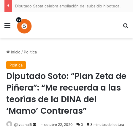
Diputado Sabat celebra ampliación del subsidio hipotecario con viviendas de hasta 6.000 UF
Menú
B
Inicio
/
Política
Política
Diputado Soto: “Plan Zeta de
Piñera”: “Me recuerda a las
teorías de la DINA del
‘Mamo’ Contreras”
Send
@tvcanal5
octubre 22, 2020
0
3 minutos de lectura
an