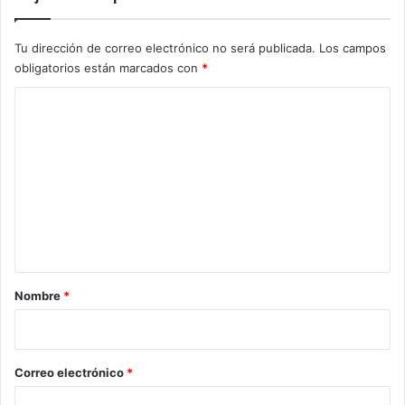
Tu dirección de correo electrónico no será publicada.
Los campos
obligatorios están marcados con
*
C
o
m
e
n
t
a
r
Nombre
*
i
o
*
Correo electrónico
*