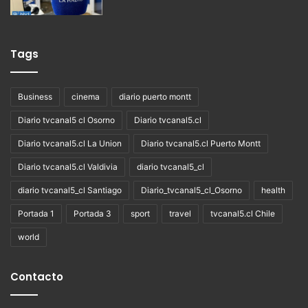
Tags
Business
cinema
diario puerto montt
Diario tvcanal5 cl Osorno
Diario tvcanal5.cl
Diario tvcanal5.cl La Union
Diario tvcanal5.cl Puerto Montt
Diario tvcanal5.cl Valdivia
diario tvcanal5_cl
diario tvcanal5_cl Santiago
Diario_tvcanal5_cl_Osorno
health
Portada 1
Portada 3
sport
travel
tvcanal5.cl Chile
world
Contacto