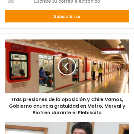
tu
correo
electrónico
Tras
presiones
de
la
oposición
y
Chile
Vamos,
Gobierno
Tras presiones de la oposición y Chile Vamos,
anuncia
gratuidad
Gobierno anuncia gratuidad en Metro, Merval y
en
Biotren durante el Plebiscito
Metro,
Merval
Seremi
y
de