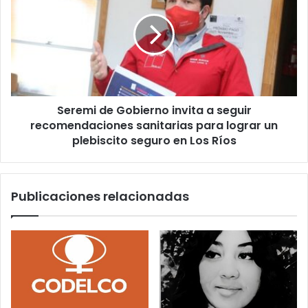
Biotren
Gobierno
durante
invita
el
a
Plebiscito
seguir
recomendaciones
sanitarias
para
Seremi de Gobierno invita a seguir
lograr
un
recomendaciones sanitarias para lograr un
plebiscito
plebiscito seguro en Los Ríos
seguro
en
Los
Publicaciones relacionadas
Ríos