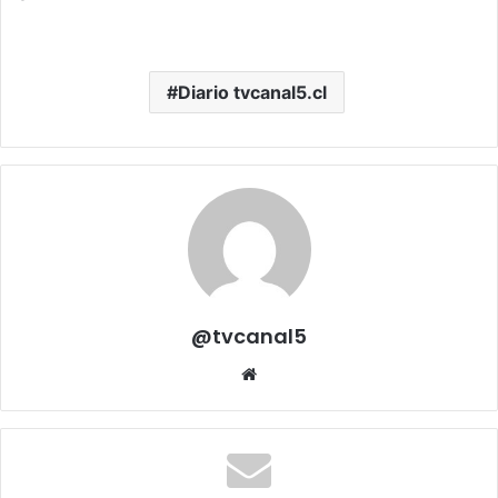
Diario tvcanal5.cl
@tvcanal5
Sitio
web