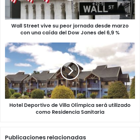
desde
marzo
con
Wall Street vive su peor jornada desde marzo
una
caída
con una caída del Dow Jones del 6,9 %
del
Dow
Hotel
Jones
Deportivo
del
de
6,9
Villa
%
Olímpica
será
utilizado
como
Residencia
Hotel Deportivo de Villa Olímpica será utilizado
Sanitaria
como Residencia Sanitaria
Publicaciones relacionadas