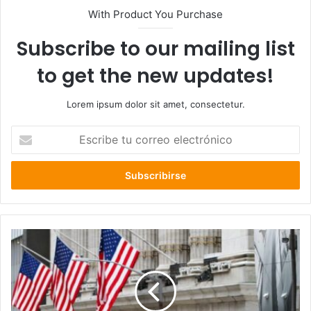
With Product You Purchase
Subscribe to our mailing list
to get the new updates!
Lorem ipsum dolor sit amet, consectetur.
Escribe
tu
correo
electrónico
Wall
Street
vive
su
peor
jornada