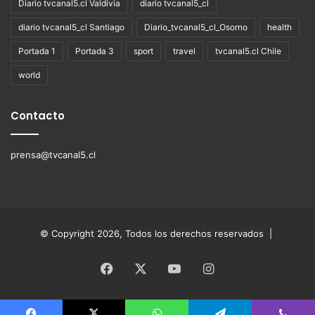
Diario tvcanal5.cl Valdivia
diario tvcanal5_cl
diario tvcanal5_cl Santiago
Diario_tvcanal5_cl_Osorno
health
Portada 1
Portada 3
sport
travel
tvcanal5.cl Chile
world
Contacto
prensa@tvcanal5.cl
© Copyright 2026, Todos los derechos reservados |
Facebook
X
YouTube
Instagram