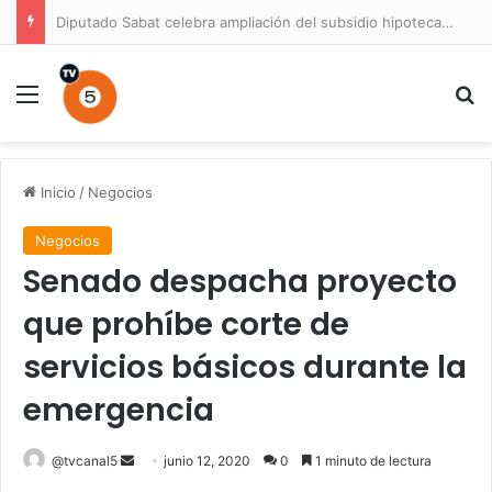
Diputado Sabat celebra ampliación del subsidio hipotecario con viviendas de hasta 6.000 UF
Menú
B
Inicio
/
Negocios
Negocios
Senado despacha proyecto
que prohíbe corte de
servicios básicos durante la
emergencia
Send
@tvcanal5
junio 12, 2020
0
1 minuto de lectura
an