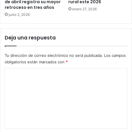
de abril registra su mayor
rural este 2026
retroceso en tres años
enero 27, 2026
junio 2, 2026
Deja una respuesta
Tu dirección de correo electrónico no será publicada.
Los campos
obligatorios están marcados con
*
C
o
m
e
n
t
a