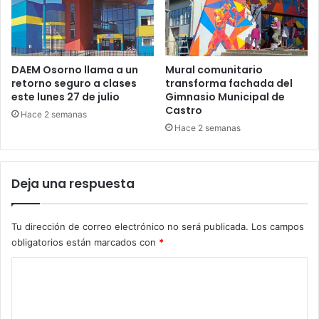
DAEM Osorno llama a un
Mural comunitario
retorno seguro a clases
transforma fachada del
este lunes 27 de julio
Gimnasio Municipal de
Castro
Hace 2 semanas
Hace 2 semanas
Deja una respuesta
Tu dirección de correo electrónico no será publicada.
Los campos
obligatorios están marcados con
*
C
o
m