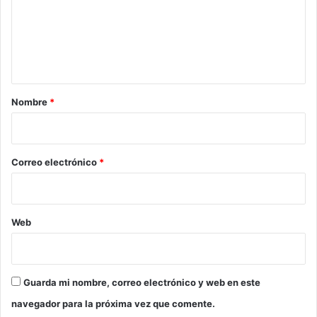
e
n
t
a
r
Nombre
*
i
o
*
Correo electrónico
*
Web
Guarda mi nombre, correo electrónico y web en este
navegador para la próxima vez que comente.