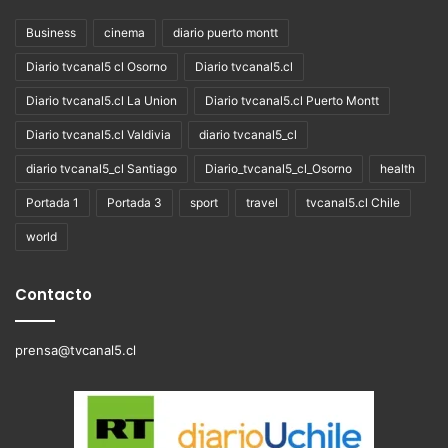
Business
cinema
diario puerto montt
Diario tvcanal5 cl Osorno
Diario tvcanal5.cl
Diario tvcanal5.cl La Union
Diario tvcanal5.cl Puerto Montt
Diario tvcanal5.cl Valdivia
diario tvcanal5_cl
diario tvcanal5_cl Santiago
Diario_tvcanal5_cl_Osorno
health
Portada 1
Portada 3
sport
travel
tvcanal5.cl Chile
world
Contacto
prensa@tvcanal5.cl