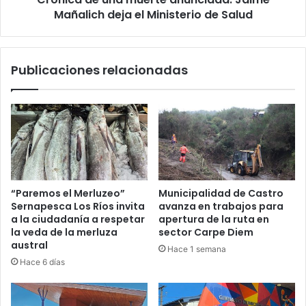
de
Mañalich deja el Ministerio de Salud
Salud
Publicaciones relacionadas
“Paremos el Merluzeo”
Municipalidad de Castro
Sernapesca Los Ríos invita
avanza en trabajos para
a la ciudadanía a respetar
apertura de la ruta en
la veda de la merluza
sector Carpe Diem
austral
Hace 1 semana
Hace 6 días