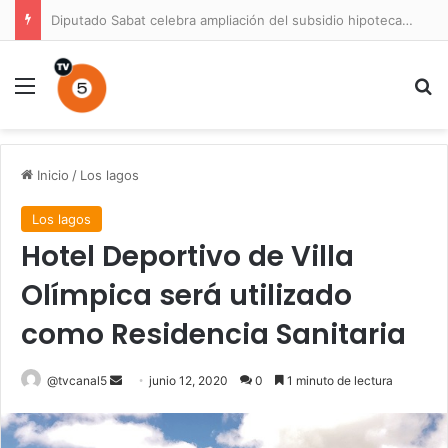
Diputado Sabat celebra ampliación del subsidio hipotecario con viviendas de hasta 6.000 UF
Menú
B
Inicio
/
Los lagos
Los lagos
Hotel Deportivo de Villa
Olímpica será utilizado
como Residencia Sanitaria
Send
@tvcanal5
junio 12, 2020
0
1 minuto de lectura
an
email