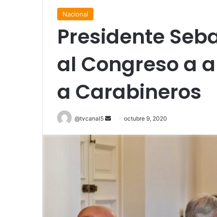
Nacional
Presidente Seba
al Congreso a a
a Carabineros
Send
@tvcanal5
octubre 9, 2020
an
email