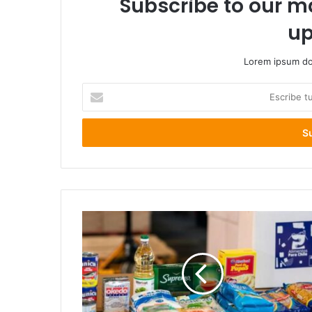
Subscribe to our ma
up
Lorem ipsum dol
Escribe
tu
correo
electrónico
Diputado
Bernales
sostiene
que
apoyo
a
familias