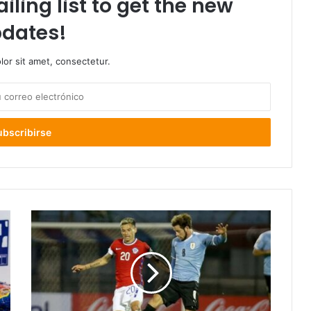
iling list to get the new
dates!
or sit amet, consectetur.
La
Roja
cae
2-
1
ante
Uruguay