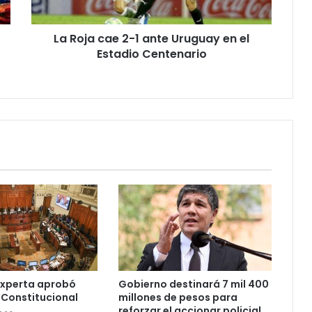
en
el
La Roja cae 2-1 ante Uruguay en el
Estadio
Centenario
Estadio Centenario
Experta aprobó
Gobierno destinará 7 mil 400
 Constitucional
millones de pesos para
reforzar el accionar policial