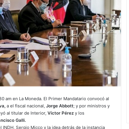
8.30 am en La Moneda. El Primer Mandatario convocó al
va,
a el fiscal nacional,
Jorge Abbott
; y por ministros y
 al titular de Interior,
Víctor Pérez
y los
ncisco Galli.
l INDH, Sergio Micco y la idea detrás de la instancia