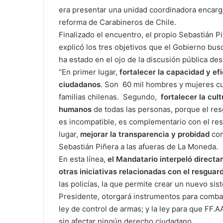
era presentar una unidad coordinadora encarg
reforma de Carabineros de Chile.
Finalizado el encuentro, el propio Sebastián P
explicó los tres objetivos que el Gobierno busca
ha estado en el ojo de la discusión pública d
“En primer lugar,
fortalecer la capacidad y ef
ciudadanos
. Son 60 mil hombres y mujeres cuy
familias chilenas. Segundo,
fortalecer la cul
humanos
de todas las personas, porque el res
es incompatible, es complementario con el res
lugar,
mejorar la transparencia y probidad
con
Sebastián Piñera a las afueras de La Moneda.
En esta línea,
el Mandatario interpeló direct
otras iniciativas relacionadas con el resguar
las policías, la que permite crear un nuevo sis
Presidente, otorgará instrumentos para combatir
ley de control de armas; y la ley para que FF.AA
sin afectar ningún derecho ciudadano.