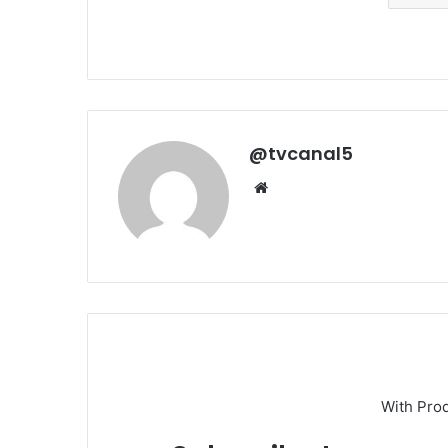
@tvcanal5
Sitio
web
With Pro