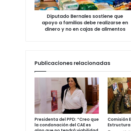
debe
realizarse
Diputado Bernales sostiene que
en
dinero
apoyo a familias debe realizarse en
y
dinero y no en cajas de alimentos
no
en
cajas
de
alimentos
Publicaciones relacionadas
Presidenta del PPD: “Creo que
Comisión 
la condonación del CAE es
Estructura
algo que no tendrá viabilidad