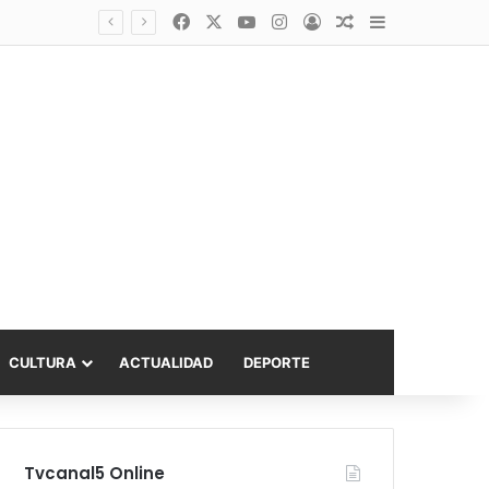
Facebook
X
YouTube
Instagram
Acceso
Publicación al a
Barra lateral
Diputado Sabat celebra ampliación del subsidio hipotecario con viviendas de hasta 6.000 UF
CULTURA
ACTUALIDAD
DEPORTE
Tvcanal5 Online