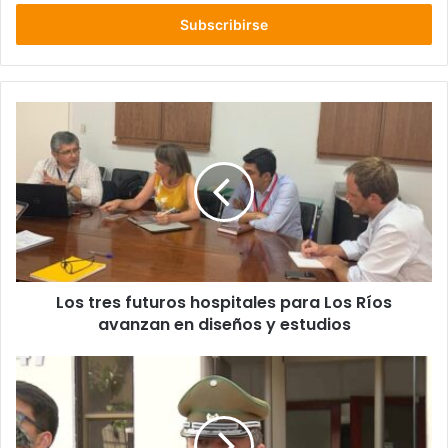
correo
electrónico
Los
tres
futuros
hospitales
para
Los
Ríos
avanzan
en
Los tres futuros hospitales para Los Ríos
diseños
y
avanzan en diseños y estudios
estudios
Dieron
de
baja
a