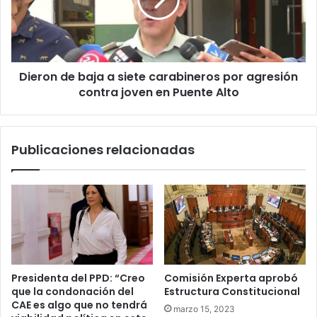
siete
carabineros
por
agresión
contra
Dieron de baja a siete carabineros por agresión
joven
en
contra joven en Puente Alto
Puente
Alto
Publicaciones relacionadas
Presidenta del PPD: “Creo
Comisión Experta aprobó
que la condonación del
Estructura Constitucional
CAE es algo que no tendrá
marzo 15, 2023