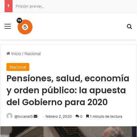
Prisión preventiva para conductor por atropello múltiple con resultado de muerte en La Unión
Menú
B
Inicio
/
Nacional
Nacional
Pensiones, salud, economía
y orden público: la apuesta
del Gobierno para 2020
Send
@tvcanal5
febrero 2, 2020
0
1 minuto de lectura
an
email