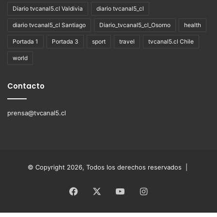
Diario tvcanal5.cl Valdivia
diario tvcanal5_cl
diario tvcanal5_cl Santiago
Diario_tvcanal5_cl_Osorno
health
Portada 1
Portada 3
sport
travel
tvcanal5.cl Chile
world
Contacto
prensa@tvcanal5.cl
© Copyright 2026, Todos los derechos reservados |
Facebook
X
YouTube
Instagram