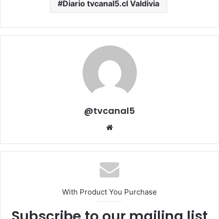
Diario tvcanal5.cl Valdivia
@tvcanal5
Sitio
web
With Product You Purchase
Subscribe to our mailing list