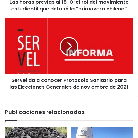
Las horas previas al 18-O: el rol del movimiento
movimiento
estudiantil
estudiantil que detonó la “primavera chilena”
que
detonó
Servel
la
da
“primavera
a
chilena”
conocer
Protocolo
Sanitario
para
las
Elecciones
Servel da a conocer Protocolo Sanitario para
Generales
de
las Elecciones Generales de noviembre de 2021
noviembre
de
2021
Publicaciones relacionadas