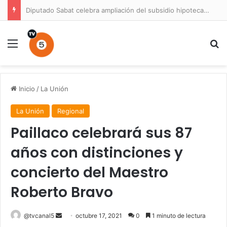
Diputado Sabat celebra ampliación del subsidio hipotecario con viviendas de hasta 6.000 UF
Menú
B
Inicio
/
La Unión
La Unión
Regional
Paillaco celebrará sus 87
años con distinciones y
concierto del Maestro
Roberto Bravo
Send
@tvcanal5
octubre 17, 2021
0
1 minuto de lectura