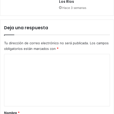
Los Ríos
Hace 3 semanas
Deja una respuesta
Tu dirección de correo electrónico no será publicada.
Los campos
obligatorios están marcados con
*
C
o
m
e
n
t
a
r
Nombre
*