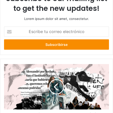
to get the new updates!
Lorem ipsum dolor sit amet, consectetur.
Escribe
tu
correo
electrónico
Las
horas
previas
al
18-
O:
el
rol
del