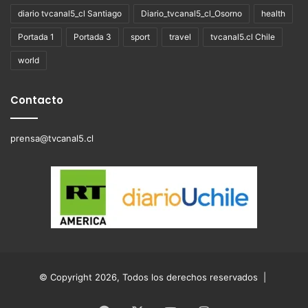
diario tvcanal5_cl Santiago
Diario_tvcanal5_cl_Osorno
health
Portada 1
Portada 3
sport
travel
tvcanal5.cl Chile
world
Contacto
prensa@tvcanal5.cl
© Copyright 2026, Todos los derechos reservados |